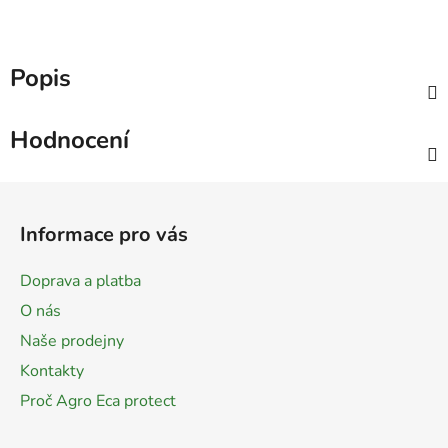
Popis
Hodnocení
Z
á
Informace pro vás
p
a
Doprava a platba
t
O nás
í
Naše prodejny
Kontakty
Proč Agro Eca protect