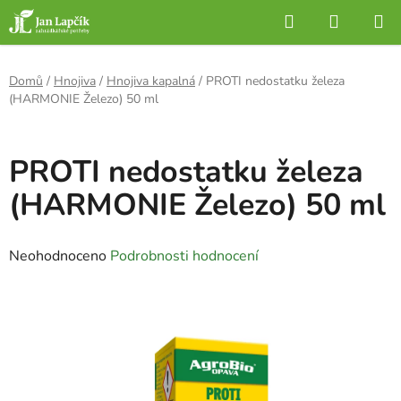
Přejít
Hledat
NÁKUP
na
KOŠÍK
obsah
Domů
/
Hnojiva
/
Hnojiva kapalná
/
PROTI nedostatku železa
(HARMONIE Železo) 50 ml
PROTI nedostatku železa
(HARMONIE Železo) 50 ml
Průměrné
Neohodnoceno
Podrobnosti hodnocení
hodnocení
produktu
je
0,0
z
5