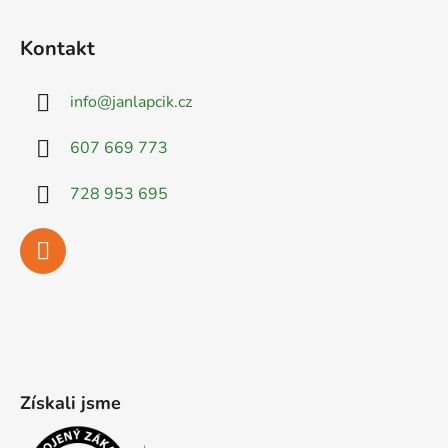
Kontakt
info
@
janlapcik.cz
607 669 773
728 953 695
Získali jsme