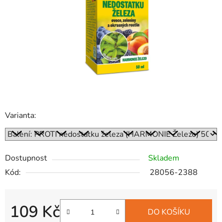
hvězdiček.
Varianta:
Dostupnost
Skladem
Kód:
28056-2388
109 Kč
DO KOŠÍKU