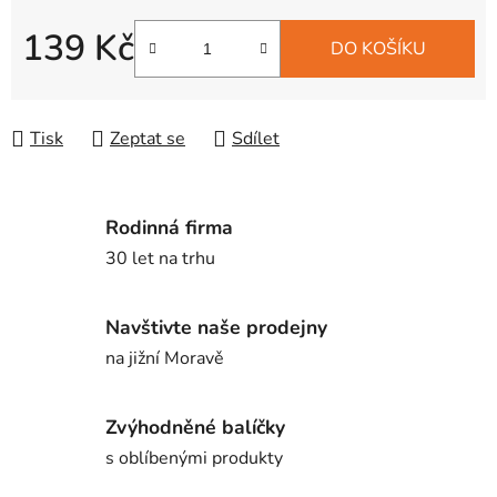
139 Kč
DO KOŠÍKU
Měrná cena:
Tisk
Zeptat se
Sdílet
Rodinná firma
30 let na trhu
Navštivte naše prodejny
na jižní Moravě
Zvýhodněné balíčky
s oblíbenými produkty