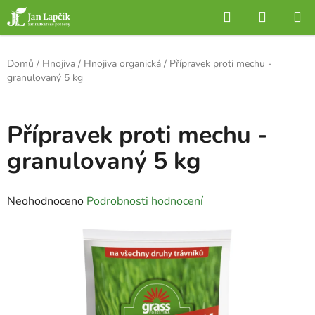
Přejít
Hledat
NÁKUP
na
KOŠÍK
obsah
Domů
/
Hnojiva
/
Hnojiva organická
/
Přípravek proti mechu -
granulovaný 5 kg
Přípravek proti mechu -
granulovaný 5 kg
Průměrné
Neohodnoceno
Podrobnosti hodnocení
hodnocení
produktu
je
0,0
z
5