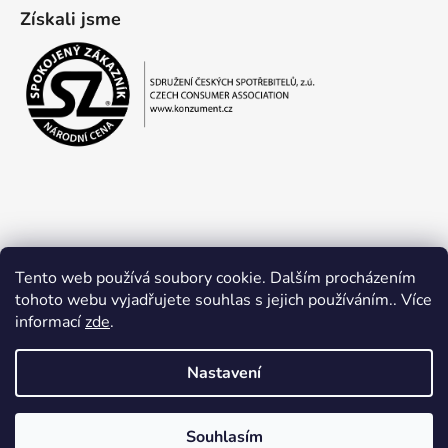
Získali jsme
Tento web používá soubory cookie. Dalším procházením
tohoto webu vyjadřujete souhlas s jejich používáním.. Více
informací
zde
.
Obchodní podmínky
Ochrana osobních údajů
Nastavení
Souhlasím
Vytvořil Shoptet