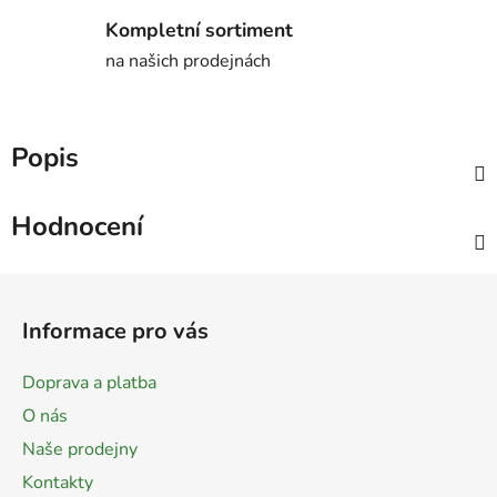
Kompletní sortiment
na našich prodejnách
Popis
Hodnocení
Z
á
Informace pro vás
p
a
Doprava a platba
t
O nás
í
Naše prodejny
Kontakty