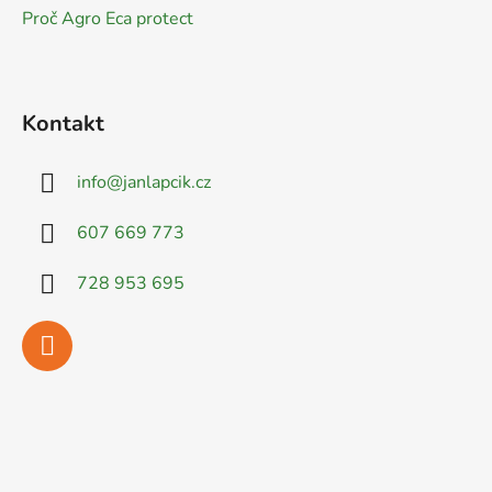
Proč Agro Eca protect
Kontakt
info
@
janlapcik.cz
607 669 773
728 953 695