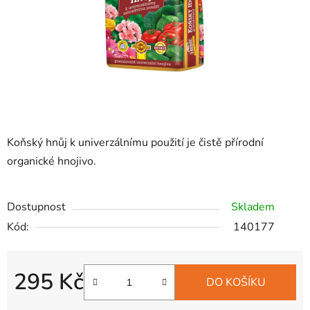
Koňský hnůj k univerzálnímu použití je čistě přírodní
organické hnojivo.
Dostupnost
Skladem
Kód:
140177
295 Kč
DO KOŠÍKU
Měrná cena: