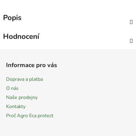
Popis
Hodnocení
Z
á
Informace pro vás
p
a
Doprava a platba
t
O nás
í
Naše prodejny
Kontakty
Proč Agro Eca protect