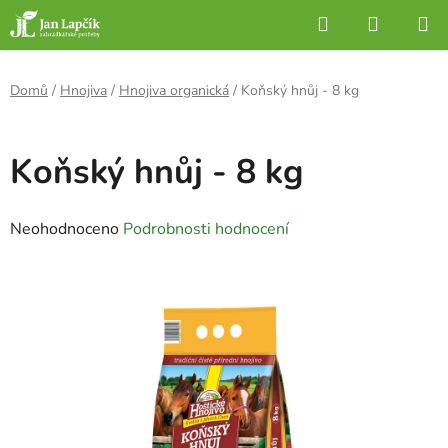
Přejít
Hledat
NÁKUP
na
KOŠÍK
obsah
Domů
/
Hnojiva
/
Hnojiva organická
/
Koňský hnůj - 8 kg
Koňský hnůj - 8 kg
Průměrné
Neohodnoceno
Podrobnosti hodnocení
hodnocení
produktu
je
0,0
z
5
hvězdiček.