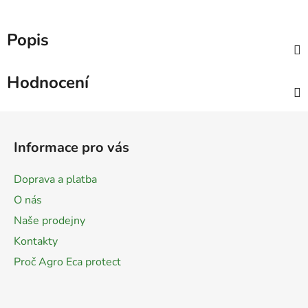
Popis
Hodnocení
Z
á
Informace pro vás
p
a
Doprava a platba
t
O nás
í
Naše prodejny
Kontakty
Proč Agro Eca protect