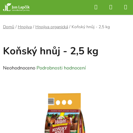
Přejít
Hledat
NÁKUP
na
KOŠÍK
obsah
Domů
/
Hnojiva
/
Hnojiva organická
/
Koňský hnůj - 2,5 kg
Koňský hnůj - 2,5 kg
Průměrné
Neohodnoceno
Podrobnosti hodnocení
hodnocení
produktu
je
0,0
z
5
hvězdiček.