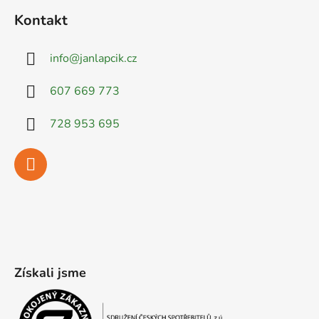
Kontakt
info
@
janlapcik.cz
607 669 773
728 953 695
Získali jsme