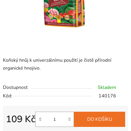
Koňský hnůj k univerzálnímu použití je čistě přírodní
organické hnojivo.
Dostupnost
Skladem
Kód:
140176
109 Kč
DO KOŠÍKU
Měrná cena: