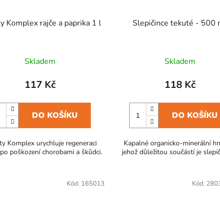
ty Komplex rajče a paprika 1 l
Slepičince tekuté - 500 
Skladem
Skladem
117 Kč
118 Kč
DO KOŠÍKU
DO KOŠÍKU
ity Komplex urychluje regeneraci
Kapalné organicko-minerální hn
 po poškození chorobami a škůdci.
jehož důležitou součástí je slepič
Kód:
165013
Kód:
280