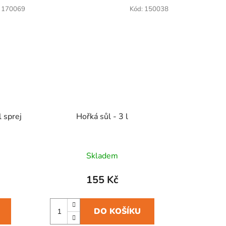
:
170069
Kód:
150038
l sprej
Hořká sůl - 3 l
Skladem
155 Kč
DO KOŠÍKU