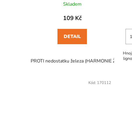
ů
Skladem
109 Kč
DETAIL
Hnoji
lign
PROTI nedostatku železa (HARMONIE Železo) 
Kód:
170112