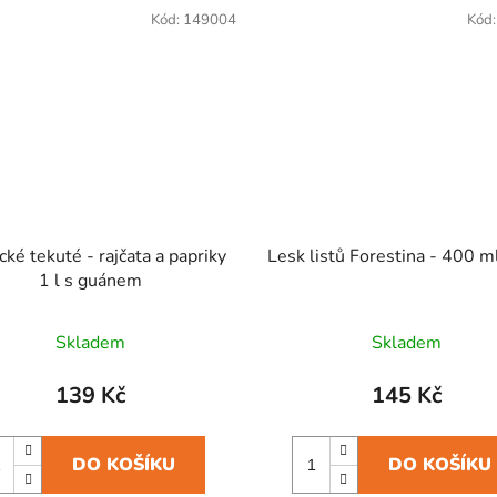
Kód:
149004
Kód
cké tekuté - rajčata a papriky
Lesk listů Forestina - 400 m
1 l s guánem
Skladem
Skladem
139 Kč
145 Kč
DO KOŠÍKU
DO KOŠÍKU