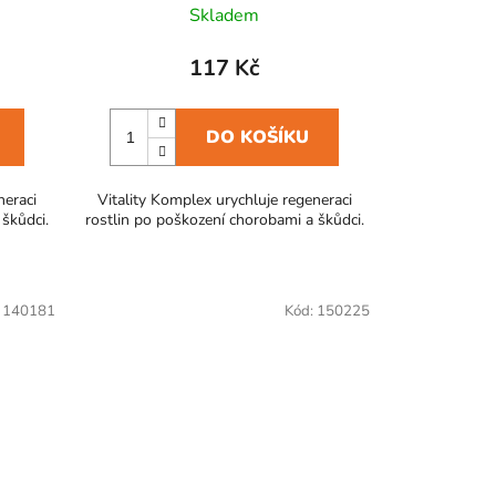
Skladem
117 Kč
DO KOŠÍKU
neraci
Vitality Komplex urychluje regeneraci
 škůdci.
rostlin po poškození chorobami a škůdci.
:
140181
Kód:
150225