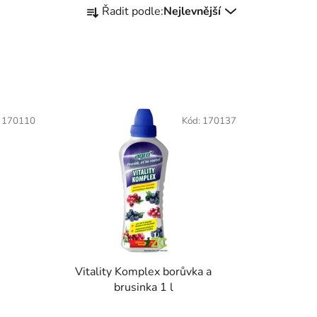
Ř
Řadit podle:
Nejlevnější
a
z
e
n
í
p
:
170110
Kód:
170137
r
o
d
u
k
t
ů
Vitality Komplex borůvka a
brusinka 1 l