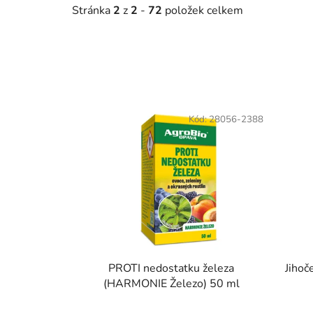
Stránka
2
z
2
-
72
položek celkem
V
ý
Kód:
28056-2388
p
i
s
p
r
o
d
u
PROTI nedostatku železa
Jihoč
k
(HARMONIE Železo) 50 ml
t