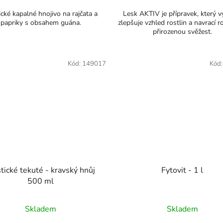
cké kapalné hnojivo na rajčata a
Lesk AKTIV je přípravek, který v
papriky s obsahem guána.
zlepšuje vzhled rostlin a navrací r
přirozenou svěžest.
Kód:
149017
Kód
tické tekuté - kravský hnůj
Fytovit - 1 l
500 ml
Skladem
Skladem