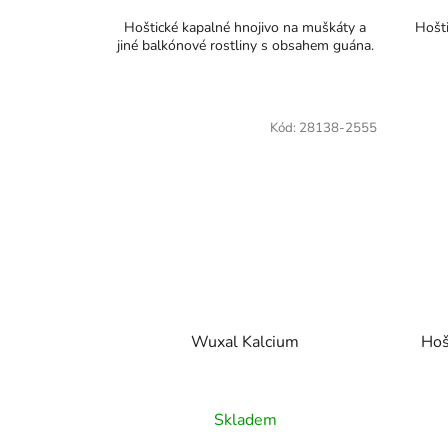
Hoštické kapalné hnojivo na muškáty a
Hošti
jiné balkónové rostliny s obsahem guána.
Kód:
28138-2555
Wuxal Kalcium
Hoš
Skladem