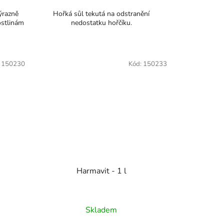
ýrazně
Hořká sůl tekutá na odstranění
ostlinám
nedostatku hořčíku.
:
150230
Kód:
150233
Harmavit - 1 l
Skladem