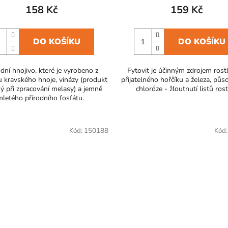
158 Kč
159 Kč
DO KOŠÍKU
DO KOŠÍKU
odní hnojivo, které je vyrobeno z
Fytovit je účinným zdrojem rost
u kravského hnoje, vinázy (produkt
přijatelného hořčíku a železa, půso
l
ný při zpracování melasy) a jemně
chloróze - žloutnutí listů rost
mletého přírodního fosfátu.
Kód:
150188
Kód