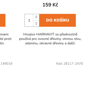
159 Kč
DO KOŠÍKU
linami
Hnojivo HARMAVIT se přednostně
bí proti
používá pro ovocné dřeviny, vinnou révu,
lin.
zeleninu, okrasné dřeviny a další.
:
149018
Kód:
28117-2478