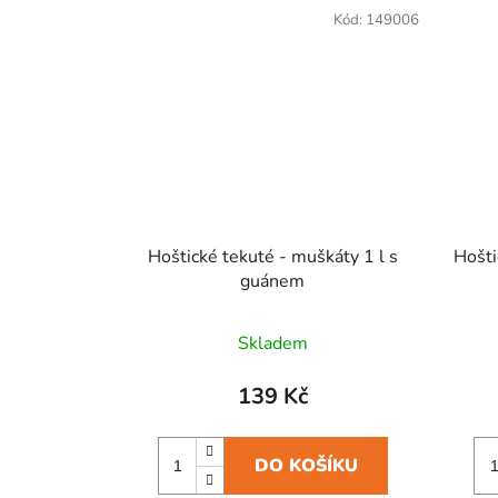
Kód:
149006
Hoštické tekuté - muškáty 1 l s
Hošti
guánem
Skladem
139 Kč
DO KOŠÍKU