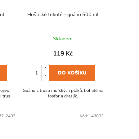
ml
Hoštické tekuté - guáno 500 ml
Skladem
119 Kč
DO KOŠÍKU
ojivo,
Guáno z trusu mořských ptáků, bohaté na
í trus.
fosfor a draslík.
37-2407
Kód:
149003