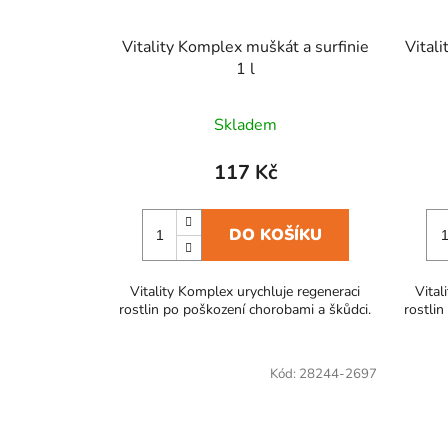
Vitality Komplex muškát a surfinie
Vitali
1 l
Skladem
117 Kč
DO KOŠÍKU
Vitality Komplex urychluje regeneraci
Vital
rostlin po poškození chorobami a škůdci.
rostlin
Kód:
28244-2697