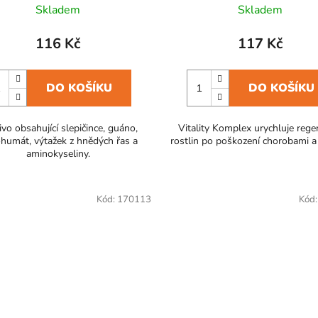
Skladem
Skladem
116 Kč
117 Kč
DO KOŠÍKU
DO KOŠÍKU
vo obsahující slepičince, guáno,
Vitality Komplex urychluje rege
ohumát, výtažek z hnědých řas a
rostlin po poškození chorobami a
50 ml
aminokyseliny.
Kód:
170113
Kód