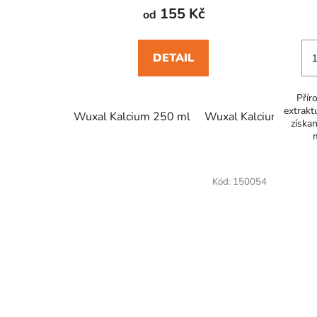
155 Kč
od
DETAIL
Přír
extrakt
Wuxal Kalcium 250 ml
Wuxal Kalcium 750 m
získa
Kód:
150054