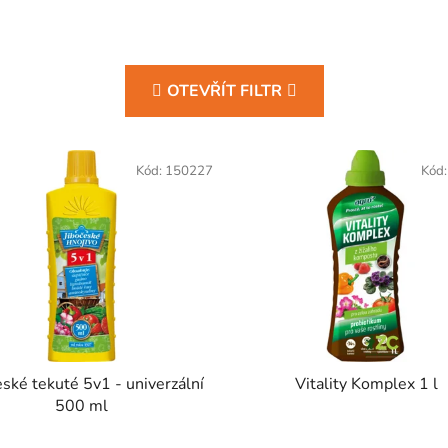
OTEVŘÍT FILTR
Kód:
150227
Kód
eské tekuté 5v1 - univerzální
Vitality Komplex 1 l
500 ml