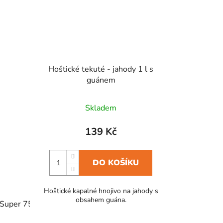
Hoštické tekuté - jahody 1 l s
guánem
Skladem
139 Kč
DO KOŠÍKU
Hoštické kapalné hnojivo na jahody s
obsahem guána.
Super 750 ml