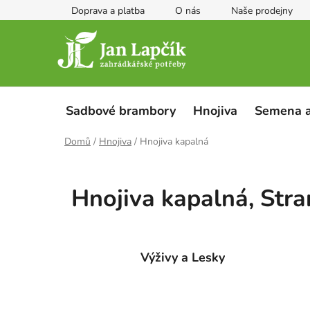
Přejít
Doprava a platba
O nás
Naše prodejny
na
obsah
Sadbové brambory
Hnojiva
Semena a
Domů
/
Hnojiva
/
Hnojiva kapalná
Hnojiva kapalná
, Str
Výživy a Lesky