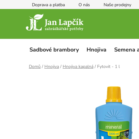
Přejít
Doprava a platba
O nás
Naše prodejny
na
obsah
Sadbové brambory
Hnojiva
Semena a
Domů
/
Hnojiva
/
Hnojiva kapalná
/
Fytovit - 1 l