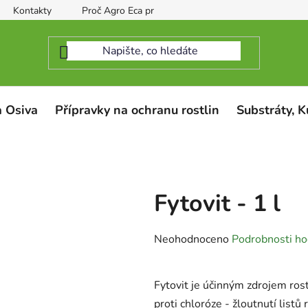
Kontakty
Proč Agro Eca protect
 Osiva
Přípravky na ochranu rostlin
Substráty, K
Fytovit - 1 l
Průměrné
Neohodnoceno
Podrobnosti ho
hodnocení
produktu
Fytovit je účinným zdrojem rost
je
proti chloróze - žloutnutí listů r