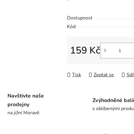
0,0
z
Dostupnost
5
hvězdiček.
Kód:
159 Kč
Měrná cena:
Tisk
Zeptat se
Sdí
Navštivte naše
Zvýhodněné balí
prodejny
s oblíbenými produ
na jižní Moravě