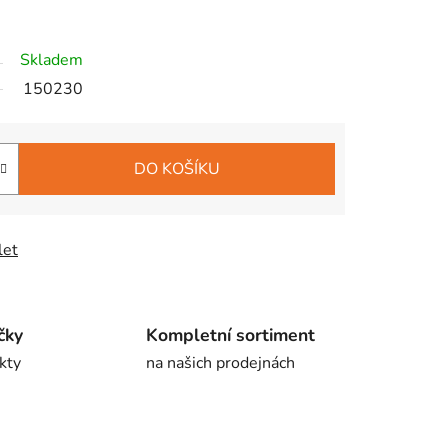
Skladem
150230
DO KOŠÍKU
let
čky
Kompletní sortiment
kty
na našich prodejnách