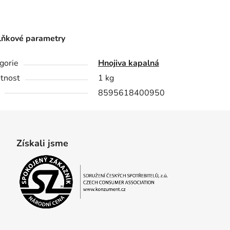
ňkové parametry
gorie
Hnojiva kapalná
tnost
1 kg
8595618400950
Získali jsme