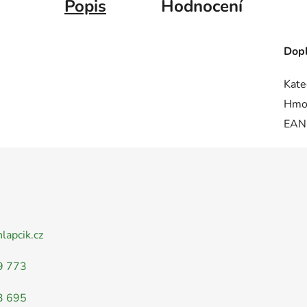
Popis
Hodnocení
Dopl
Kate
Hmo
EAN
nlapcik.cz
9 773
3 695