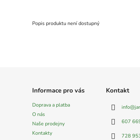
Popis produktu není dostupný
Z
á
Informace pro vás
Kontakt
p
a
Doprava a platba
info
@
ja
t
O nás
í
607 66
Naše prodejny
Kontakty
728 95