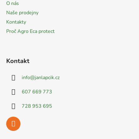
O nás
í
Naše prodejny
Kontakty
Proč Agro Eca protect
Kontakt
info
@
janlapcik.cz
607 669 773
728 953 695