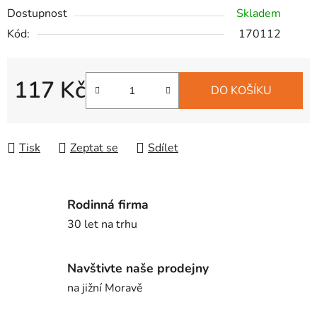
Dostupnost
Skladem
Kód:
170112
117 Kč
DO KOŠÍKU
Měrná cena:
Tisk
Zeptat se
Sdílet
Rodinná firma
30 let na trhu
Navštivte naše prodejny
na jižní Moravě