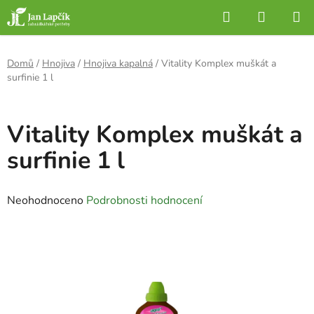
Přejít
Hledat
NÁKUP
na
KOŠÍK
obsah
Domů
/
Hnojiva
/
Hnojiva kapalná
/
Vitality Komplex muškát a
surfinie 1 l
Vitality Komplex muškát a
surfinie 1 l
Průměrné
Neohodnoceno
Podrobnosti hodnocení
hodnocení
produktu
je
0,0
z
5