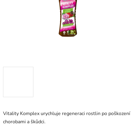
hvězdiček.
Vitality Komplex urychluje regeneraci rostlin po poškození
chorobami a škůdci.