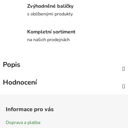
Zvýhodněné balíčky
s oblíbenými produkty
Kompletní sortiment
na našich prodejnách
Popis
Hodnocení
Z
á
Informace pro vás
p
a
Doprava a platba
t