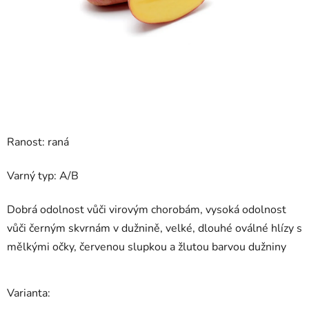
Ranost: raná
Varný typ: A/B
Dobrá odolnost vůči virovým chorobám, vysoká odolnost
vůči černým skvrnám v dužnině, velké, dlouhé oválné hlízy s
mělkými očky, červenou slupkou a žlutou barvou dužniny
Varianta: