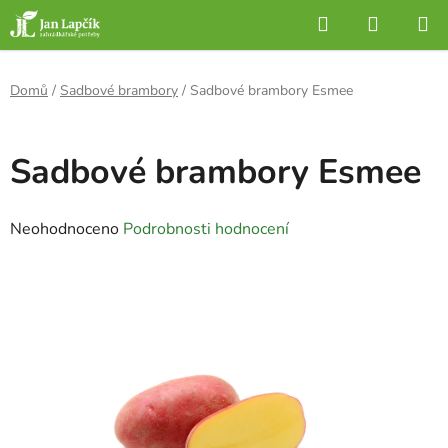
Přejít
Hledat
NÁKUP
na
KOŠÍK
obsah
Domů
/
Sadbové brambory
/
Sadbové brambory Esmee
Sadbové brambory Esmee
Průměrné
Neohodnoceno
Podrobnosti hodnocení
hodnocení
produktu
je
0,0
z
5
hvězdiček.