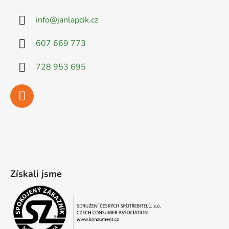
info
@
janlapcik.cz
607 669 773
728 953 695
Získali jsme