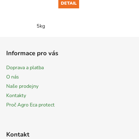
DETAIL
5kg
Z
á
Informace pro vás
p
a
Doprava a platba
t
O nás
í
Naše prodejny
Kontakty
Proč Agro Eca protect
Kontakt