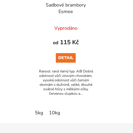
Sadbové brambory
Esmee
Vyprodáno
115 Kč
od
DETAIL
Ranost: raná Varný typ: A/B Dobrá
odolnost vůči virovým chorobám,
vysoká odolnost vůči černým
skvrnám v dužnině, velké, dlouhé
oválné hlízy s mělkými očky,
červenou slupkou a...
5kg
10kg
Z