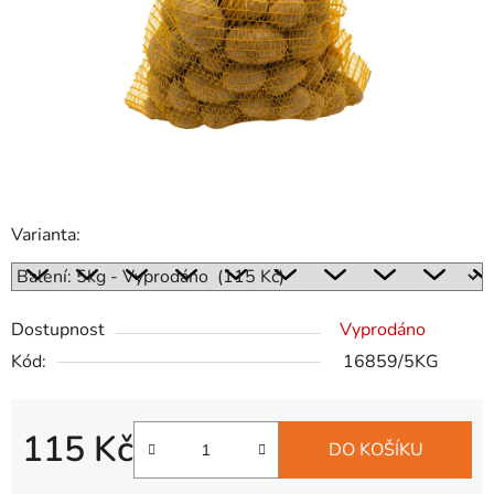
hvězdiček.
Varianta:
Dostupnost
Vyprodáno
Kód:
16859/5KG
115 Kč
DO KOŠÍKU
Měrná cena: