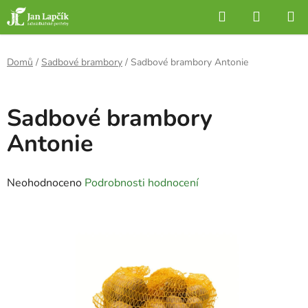
Přejít
Hledat
NÁKUP
na
KOŠÍK
obsah
Domů
/
Sadbové brambory
/
Sadbové brambory Antonie
Sadbové brambory
Antonie
Průměrné
Neohodnoceno
Podrobnosti hodnocení
hodnocení
produktu
je
0,0
z
5