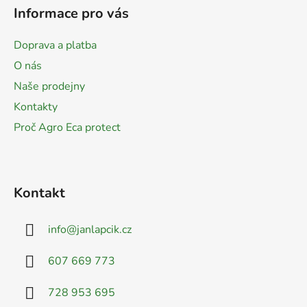
á
Informace pro vás
p
a
Doprava a platba
t
O nás
í
Naše prodejny
Kontakty
Proč Agro Eca protect
Kontakt
info
@
janlapcik.cz
607 669 773
728 953 695