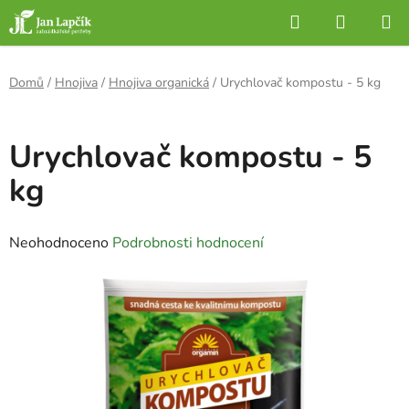
Přejít
Hledat
NÁKUP
na
KOŠÍK
obsah
Domů
/
Hnojiva
/
Hnojiva organická
/
Urychlovač kompostu - 5 kg
Urychlovač kompostu - 5
kg
Průměrné
Neohodnoceno
Podrobnosti hodnocení
hodnocení
produktu
je
0,0
z
5