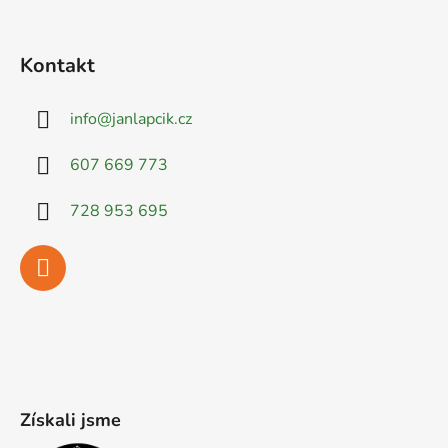
Kontakt
info
@
janlapcik.cz
607 669 773
728 953 695
Získali jsme