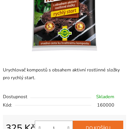
hvězdiček.
Urychlovač kompostů s obsahem aktivní rostlinné složky
pro rychlý start.
Dostupnost
Skladem
Kód:
160000
325 Kč
DO KOŠÍKU