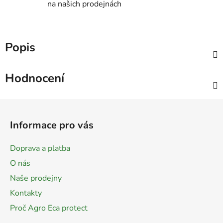
na našich prodejnách
Popis
Hodnocení
Z
á
Informace pro vás
p
a
Doprava a platba
t
O nás
í
Naše prodejny
Kontakty
Proč Agro Eca protect