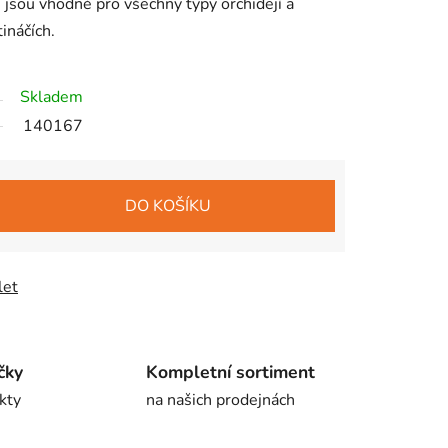
 jsou vhodné pro všechny typy orchidejí a
tináčích.
Skladem
140167
DO KOŠÍKU
let
čky
Kompletní sortiment
kty
na našich prodejnách