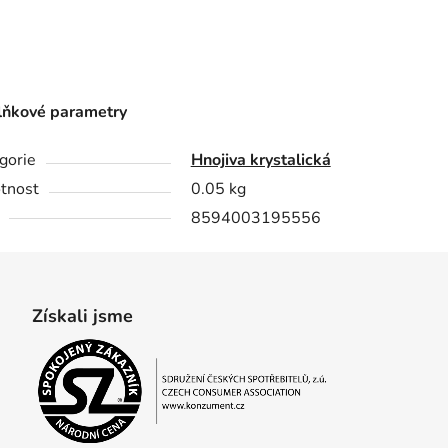
ňkové parametry
gorie
Hnojiva krystalická
tnost
0.05 kg
8594003195556
Získali jsme