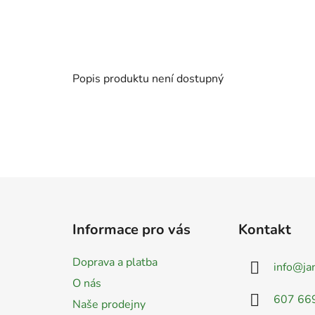
Popis produktu není dostupný
Z
á
Informace pro vás
Kontakt
p
a
Doprava a platba
info
@
ja
t
O nás
í
607 66
Naše prodejny