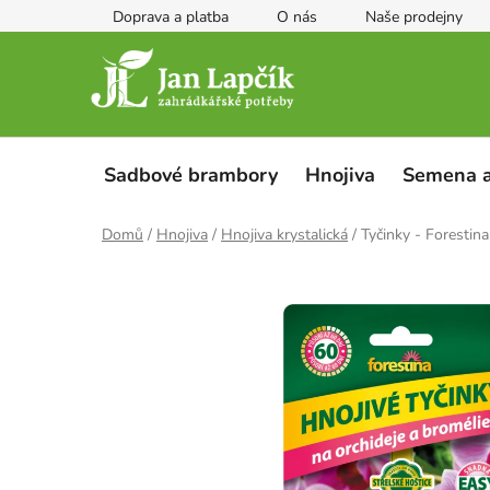
Přejít
Doprava a platba
O nás
Naše prodejny
na
obsah
Sadbové brambory
Hnojiva
Semena a
Domů
/
Hnojiva
/
Hnojiva krystalická
/
Tyčinky - Forestina