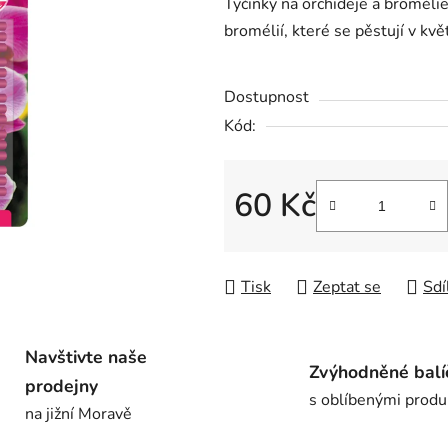
Tyčinky na orchideje a bromélie
je
bromélií, které se pěstují v kvě
0,0
z
Dostupnost
5
hvězdiček.
Kód:
60 Kč
Měrná cena:
Tisk
Zeptat se
Sdí
Navštivte naše
Zvýhodněné balí
prodejny
s oblíbenými produ
na jižní Moravě