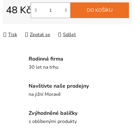
48 Kč
DO KOŠÍKU
Měrná cena:
Tisk
Zeptat se
Sdílet
Rodinná firma
30 let na trhu
Navštivte naše prodejny
na jižní Moravě
Zvýhodněné balíčky
s oblíbenými produkty