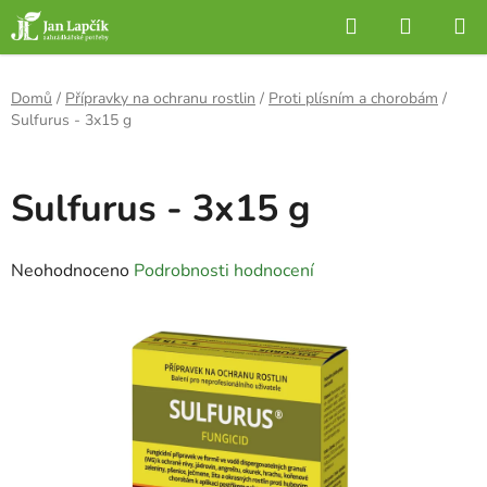
Přejít
Hledat
NÁKUP
na
KOŠÍK
obsah
Domů
/
Přípravky na ochranu rostlin
/
Proti plísním a chorobám
/
Sulfurus - 3x15 g
Sulfurus - 3x15 g
Průměrné
Neohodnoceno
Podrobnosti hodnocení
hodnocení
produktu
je
0,0
z
5
hvězdiček.