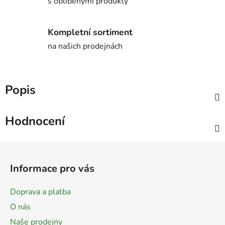
s oblíbenými produkty
Kompletní sortiment
na našich prodejnách
Popis
Hodnocení
Z
á
Informace pro vás
p
a
Doprava a platba
t
O nás
í
Naše prodejny