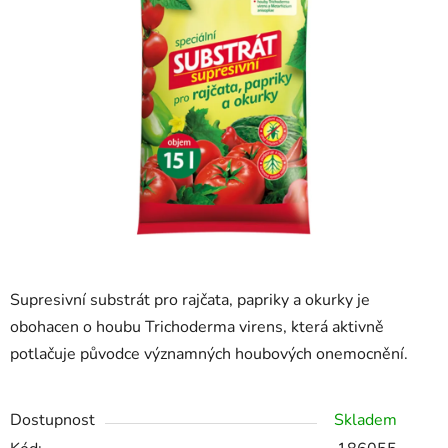
z
5
hvězdiček.
Supresivní substrát pro rajčata, papriky a okurky je
obohacen o houbu Trichoderma virens, která aktivně
potlačuje původce významných houbových onemocnění.
Dostupnost
Skladem