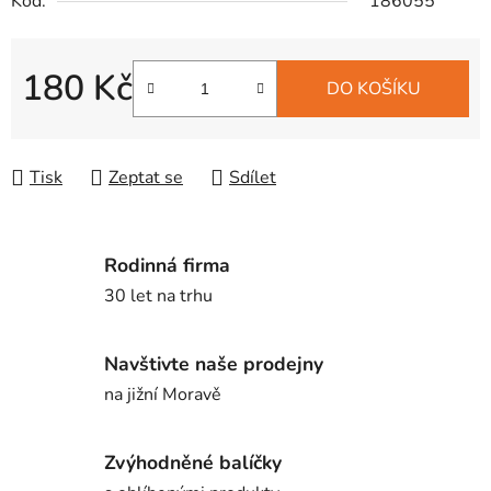
Kód:
186055
180 Kč
DO KOŠÍKU
Měrná cena:
Tisk
Zeptat se
Sdílet
Rodinná firma
30 let na trhu
Navštivte naše prodejny
na jižní Moravě
Zvýhodněné balíčky