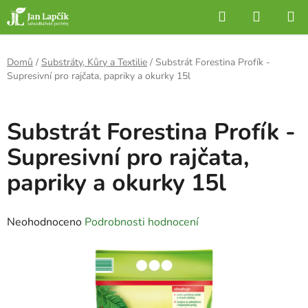
Přejít
Hledat
NÁKUP
na
KOŠÍK
obsah
Domů
/
Substráty, Kůry a Textilie
/
Substrát Forestina Profík -
Supresivní pro rajčata, papriky a okurky 15l
Substrát Forestina Profík -
Supresivní pro rajčata,
papriky a okurky 15l
Průměrné
Neohodnoceno
Podrobnosti hodnocení
hodnocení
produktu
je
0,0