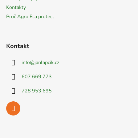
Kontakty
Proč Agro Eca protect
Kontakt
info
@
janlapcik.cz
607 669 773
728 953 695