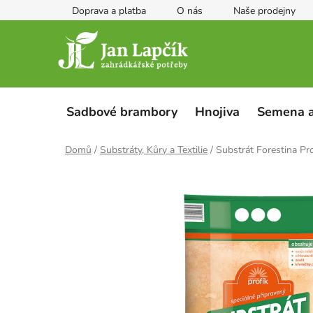
Přejít
Doprava a platba
O nás
Naše prodejny
na
obsah
Sadbové brambory
Hnojiva
Semena a
Domů
/
Substráty, Kůry a Textilie
/
Substrát Forestina Pro