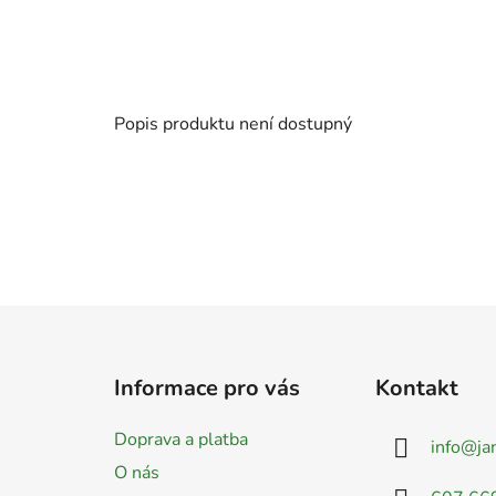
Popis produktu není dostupný
Z
á
Informace pro vás
Kontakt
p
a
Doprava a platba
info
@
ja
t
O nás
í