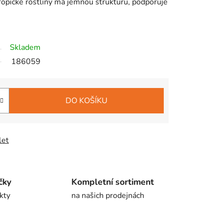
tropické rostliny má jemnou strukturu, podporuje
Skladem
186059
DO KOŠÍKU
let
čky
Kompletní sortiment
kty
na našich prodejnách