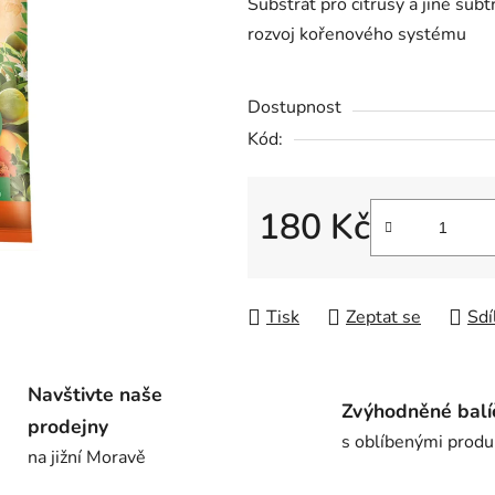
Substrát pro citrusy a jiné sub
je
rozvoj kořenového systému
0,0
z
Dostupnost
5
hvězdiček.
Kód:
180 Kč
Měrná cena:
Tisk
Zeptat se
Sdí
Navštivte naše
Zvýhodněné balí
prodejny
s oblíbenými produ
na jižní Moravě