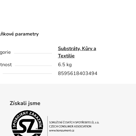
ňkové parametry
Substráty, Kůry a
gorie
Textilie
tnost
6.5 kg
8595618403494
Získali jsme