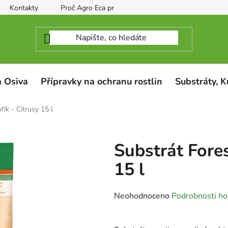
Kontakty
Proč Agro Eca protect
 Osiva
Přípravky na ochranu rostlin
Substráty, K
fík - Citrusy 15 l
Substrát Fores
15 l
Průměrné
Neohodnoceno
Podrobnosti ho
hodnocení
produktu