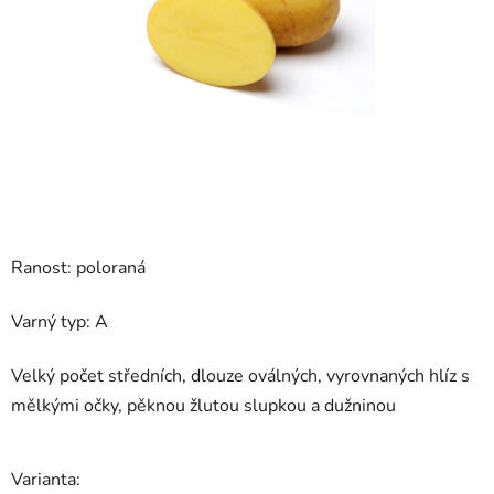
hvězdiček.
Ranost: poloraná
Varný typ: A
Velký počet středních, dlouze oválných, vyrovnaných hlíz s
mělkými očky, pěknou žlutou slupkou a dužninou
Varianta: