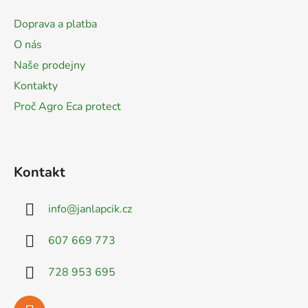
p
a
Doprava a platba
t
O nás
í
Naše prodejny
Kontakty
Proč Agro Eca protect
Kontakt
info
@
janlapcik.cz
607 669 773
728 953 695