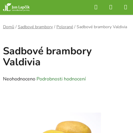
Přejít
Hledat
NÁKUP
na
KOŠÍK
obsah
Domů
/
Sadbové brambory
/
Polorané
/
Sadbové brambory Valdivia
Sadbové brambory
Valdivia
Průměrné
Neohodnoceno
Podrobnosti hodnocení
hodnocení
produktu
je
0,0
z
5