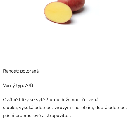
hvězdiček.
Ranost: poloraná
Varný typ: A/B
Oválné hlízy se sytě žlutou dužninou, červená
slupka, vysoká odolnost virovým chorobám, dobrá odolnost
plísni bramborové a strupovitosti