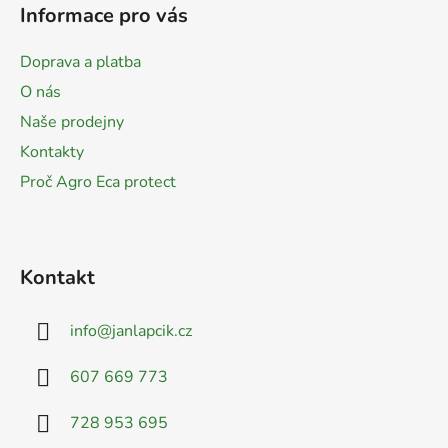
á
Informace pro vás
p
a
Doprava a platba
t
O nás
í
Naše prodejny
Kontakty
Proč Agro Eca protect
Kontakt
info
@
janlapcik.cz
607 669 773
728 953 695