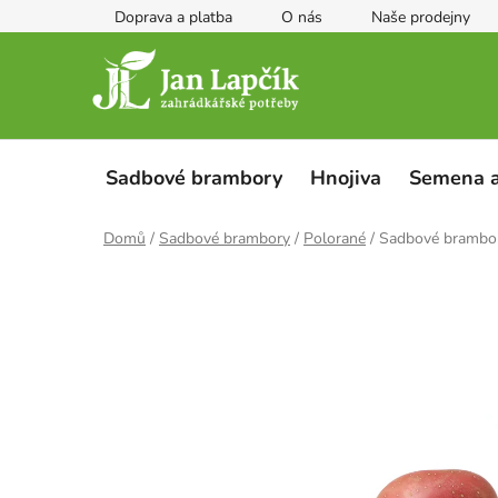
Přejít
Doprava a platba
O nás
Naše prodejny
na
obsah
Sadbové brambory
Hnojiva
Semena a
Domů
/
Sadbové brambory
/
Polorané
/
Sadbové brambo