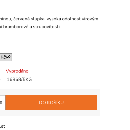
žninou, červená slupka, vysoká odolnost virovým
i bramborové a strupovitosti
Vyprodáno
16868/5KG
DO KOŠÍKU
let