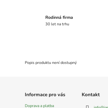
Rodinná firma
30 let na trhu
Popis produktu není dostupný
Z
á
Informace pro vás
Kontakt
p
a
Doprava a platba
info
@
ja