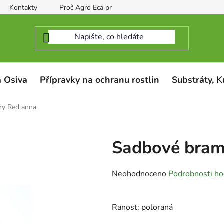
Kontakty
Proč Agro Eca protect
 Osiva
Přípravky na ochranu rostlin
Substráty, K
ry Red anna
Sadbové bram
Průměrné
Neohodnoceno
Podrobnosti ho
hodnocení
produktu
Ranost: poloraná
je