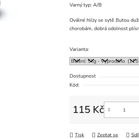
0,0
Varný typ: A/B
z
5
Oválné hlízy se sytě žlutou du
hvězdiček.
chorobám, dobrá odolnost plísn
Varianta:
Dostupnost
Kód:
115 Kč
Měrná cena:
Tisk
Zeptat se
Sdí