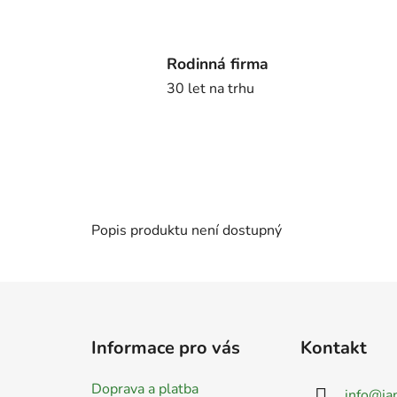
Rodinná firma
30 let na trhu
Popis produktu není dostupný
Z
á
Informace pro vás
Kontakt
p
a
Doprava a platba
info
@
ja