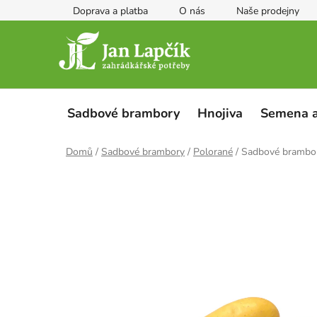
Přejít
Doprava a platba
O nás
Naše prodejny
na
obsah
Sadbové brambory
Hnojiva
Semena a
Domů
/
Sadbové brambory
/
Polorané
/
Sadbové brambo