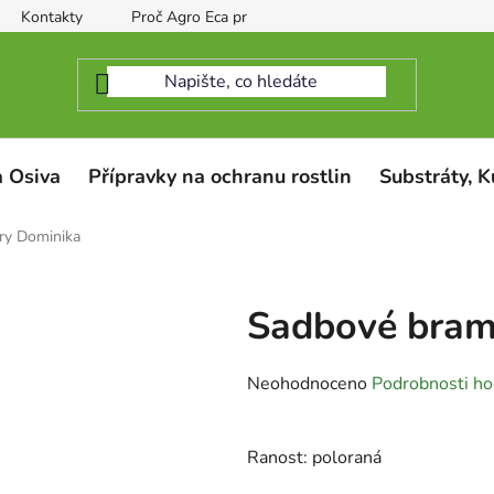
Kontakty
Proč Agro Eca protect
 Osiva
Přípravky na ochranu rostlin
Substráty, K
ry Dominika
Sadbové bram
Průměrné
Neohodnoceno
Podrobnosti ho
hodnocení
produktu
Ranost: poloraná
je