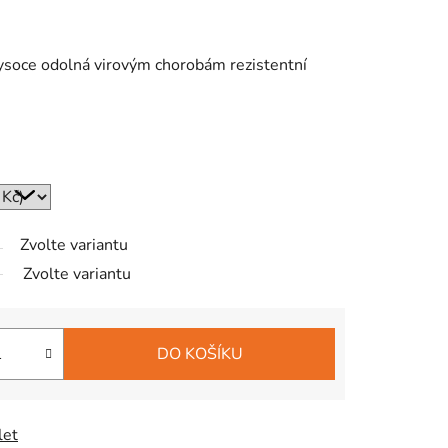
vysoce odolná virovým chorobám rezistentní
Zvolte variantu
Zvolte variantu
DO KOŠÍKU
let