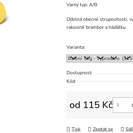
0,0
Varný typ: A/B
z
5
Odolná obecné strupovitosti, 
hvězdiček.
rakovině brambor a háďátku
Varianta:
Dostupnost
Kód:
od
115 Kč
Měrná cena:
Tisk
Zeptat se
Sdí