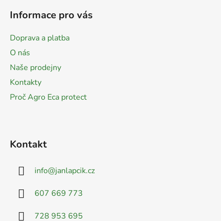
á
Informace pro vás
p
a
Doprava a platba
t
O nás
í
Naše prodejny
Kontakty
Proč Agro Eca protect
Kontakt
info
@
janlapcik.cz
607 669 773
728 953 695