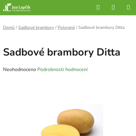
Přejít
Hledat
NÁKUP
na
KOŠÍK
obsah
Domů
/
Sadbové brambory
/
Polorané
/
Sadbové brambory Ditta
Sadbové brambory Ditta
Průměrné
Neohodnoceno
Podrobnosti hodnocení
hodnocení
produktu
je
0,0
z
5
hvězdiček.