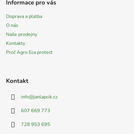
Informace pro vás
p
a
Doprava a platba
t
O nás
í
Naše prodejny
Kontakty
Proč Agro Eca protect
Kontakt
info
@
janlapcik.cz
607 669 773
728 953 695