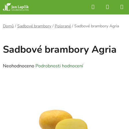
Přejít
Hledat
NÁKUP
na
KOŠÍK
obsah
Domů
/
Sadbové brambory
/
Polorané
/
Sadbové brambory Agria
Sadbové brambory Agria
Průměrné
Neohodnoceno
Podrobnosti hodnocení
hodnocení
produktu
je
0,0
z
5
hvězdiček.