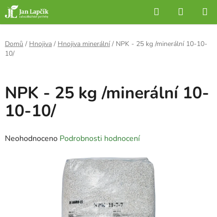
Přejít
Hledat
NÁKUP
na
KOŠÍK
obsah
Domů
/
Hnojiva
/
Hnojiva minerální
/
NPK - 25 kg /minerální 10-10-
10/
NPK - 25 kg /minerální 10-
10-10/
Průměrné
Neohodnoceno
Podrobnosti hodnocení
hodnocení
produktu
je
0,0
z
5