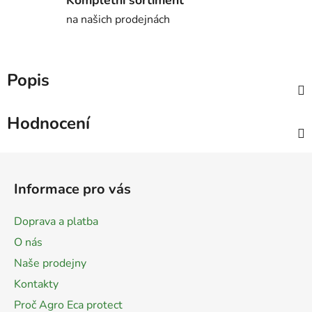
na našich prodejnách
Popis
Hodnocení
Z
á
Informace pro vás
p
a
Doprava a platba
t
O nás
í
Naše prodejny
Kontakty
Proč Agro Eca protect