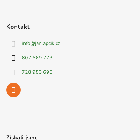
Kontakt
info
@
janlapcik.cz
607 669 773
728 953 695
Získali jsme