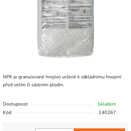
hvězdiček.
NPK je granulované hnojivo určené k základnímu hnojení
před setím či sázením plodin.
Dostupnost
Skladem
Kód:
140267