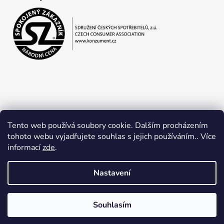
Tento web používá soubory cookie. Dalším procházením
tohoto webu vyjadřujete souhlas s jejich používáním.. Více
informací
zde
.
Obchodní podmínky
Ochrana osobních údajů
Nastavení
Souhlasím
Vytvořil Shoptet
Copyright 2026
Jan Lapčík
. Všechna práva vyhrazena.