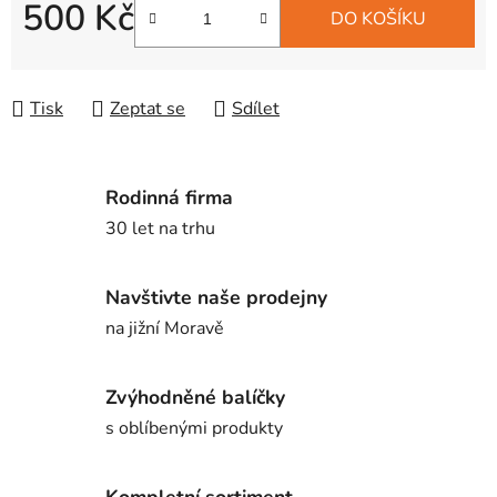
500 Kč
DO KOŠÍKU
Měrná cena:
Tisk
Zeptat se
Sdílet
Rodinná firma
30 let na trhu
Navštivte naše prodejny
na jižní Moravě
Zvýhodněné balíčky
s oblíbenými produkty
Kompletní sortiment