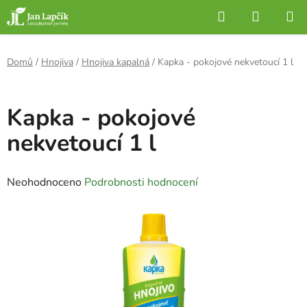
Přejít
Hledat
NÁKUP
na
KOŠÍK
obsah
Domů
/
Hnojiva
/
Hnojiva kapalná
/
Kapka - pokojové nekvetoucí 1 l
Kapka - pokojové
nekvetoucí 1 l
Průměrné
Neohodnoceno
Podrobnosti hodnocení
hodnocení
produktu
je
0,0
z
5