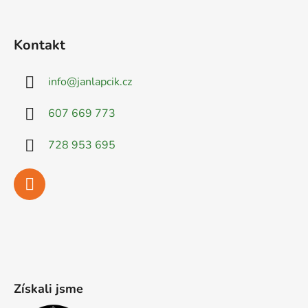
Kontakt
info
@
janlapcik.cz
607 669 773
728 953 695
Získali jsme