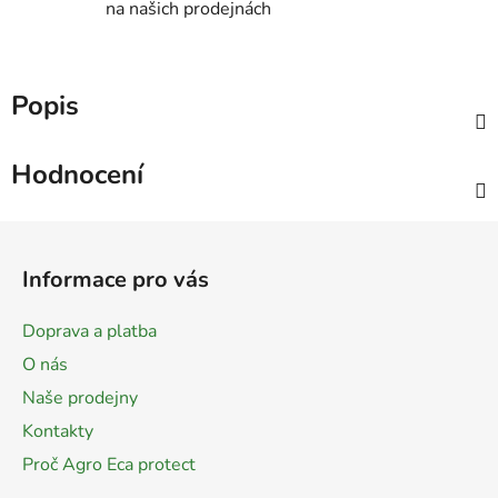
na našich prodejnách
Popis
Hodnocení
Z
á
Informace pro vás
p
a
Doprava a platba
t
O nás
í
Naše prodejny
Kontakty
Proč Agro Eca protect