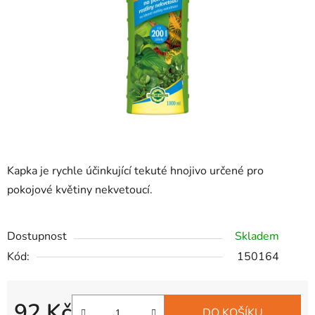
hvězdiček.
Kapka je rychle účinkující tekuté hnojivo určené pro
pokojové květiny nekvetoucí.
Dostupnost
Skladem
Kód:
150164
92 Kč
DO KOŠÍKU