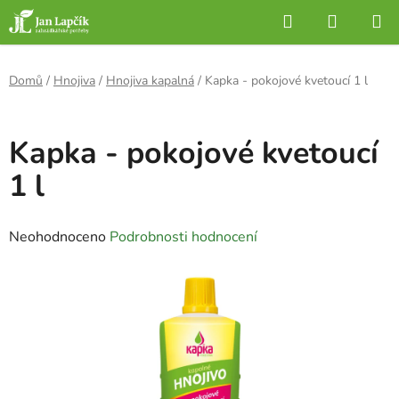
Přejít
Hledat
NÁKUP
na
KOŠÍK
obsah
Domů
/
Hnojiva
/
Hnojiva kapalná
/
Kapka - pokojové kvetoucí 1 l
Kapka - pokojové kvetoucí
1 l
Průměrné
Neohodnoceno
Podrobnosti hodnocení
hodnocení
produktu
je
0,0
z
5