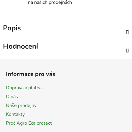
na našich prodejnách
Popis
Hodnocení
Z
á
Informace pro vás
p
a
Doprava a platba
t
O nás
í
Naše prodejny
Kontakty
Proč Agro Eca protect