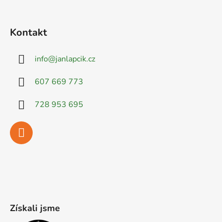
Kontakt
info
@
janlapcik.cz
607 669 773
728 953 695
Získali jsme