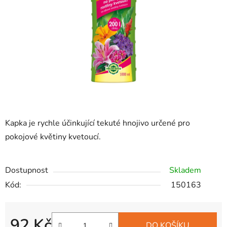
hvězdiček.
Kapka je rychle účinkující tekuté hnojivo určené pro
pokojové květiny kvetoucí.
Dostupnost
Skladem
Kód:
150163
92 Kč
DO KOŠÍKU