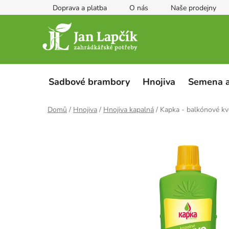
Přejít
Doprava a platba
O nás
Naše prodejny
na
obsah
Sadbové brambory
Hnojiva
Semena a
Domů
/
Hnojiva
/
Hnojiva kapalná
/
Kapka - balkónové kvě