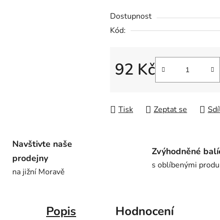
0,0
Dostupnost
z
5
Kód:
hvězdiček.
92 Kč
Měrná cena:
Tisk
Zeptat se
Sdí
Navštivte naše
Zvýhodněné balí
prodejny
s oblíbenými produ
na jižní Moravě
Popis
Hodnocení