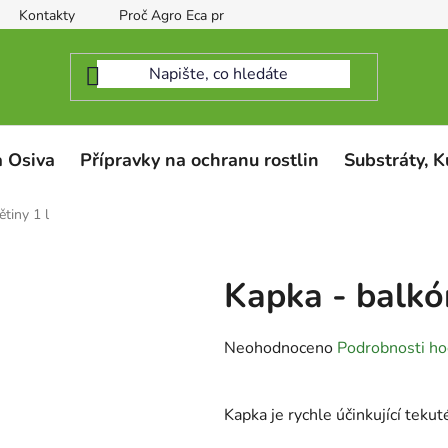
Kontakty
Proč Agro Eca protect
 Osiva
Přípravky na ochranu rostlin
Substráty, K
tiny 1 l
Kapka - balkó
Průměrné
Neohodnoceno
Podrobnosti ho
hodnocení
produktu
Kapka je rychle účinkující teku
je