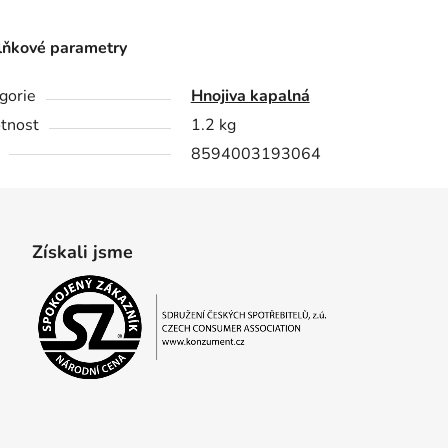
ňkové parametry
gorie
Hnojiva kapalná
tnost
1.2 kg
8594003193064
Získali jsme