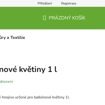
Přihlášení
Registrace
PRÁZDNÝ KOŠÍK
NÁKUPNÍ
KOŠÍK
ůry a Textilie
nové květiny 1 l
dnocení
té hnojivo určené pro balkónové květiny 1l.