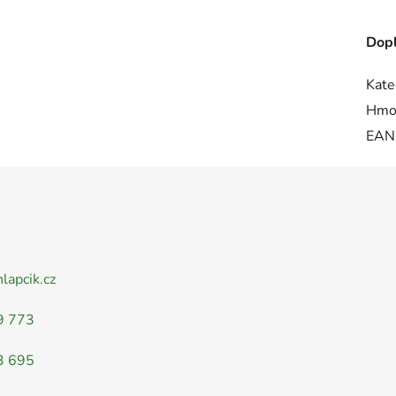
Dopl
Kate
Hmo
EAN
nlapcik.cz
9 773
3 695