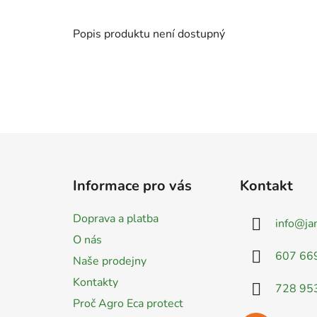
Popis produktu není dostupný
Z
á
Informace pro vás
Kontakt
p
a
Doprava a platba
info
@
ja
t
O nás
í
607 66
Naše prodejny
Kontakty
728 95
Proč Agro Eca protect