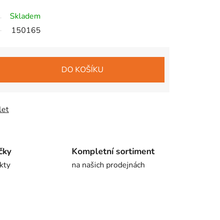
Skladem
150165
DO KOŠÍKU
let
čky
Kompletní sortiment
kty
na našich prodejnách