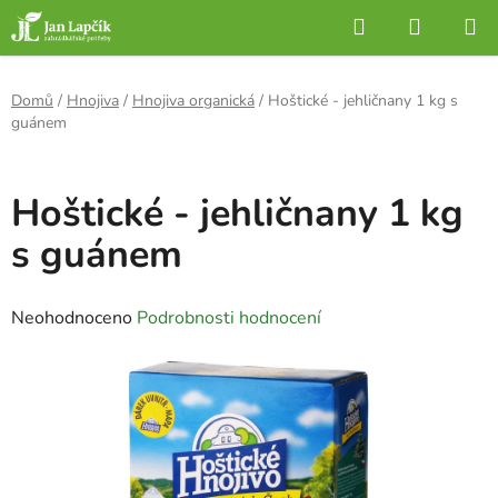
Přejít
Hledat
NÁKUP
na
KOŠÍK
obsah
Domů
/
Hnojiva
/
Hnojiva organická
/
Hoštické - jehličnany 1 kg s
guánem
Hoštické - jehličnany 1 kg
s guánem
Průměrné
Neohodnoceno
Podrobnosti hodnocení
hodnocení
produktu
je
0,0
z
5