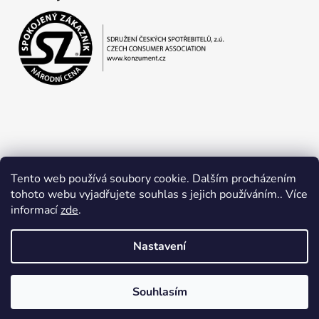
Tento web používá soubory cookie. Dalším procházením
tohoto webu vyjadřujete souhlas s jejich používáním.. Více
informací
zde
.
Obchodní podmínky
Ochrana osobních údajů
Nastavení
Souhlasím
Vytvořil Shoptet
Copyright 2026
Jan Lapčík
. Všechna práva vyhrazena.