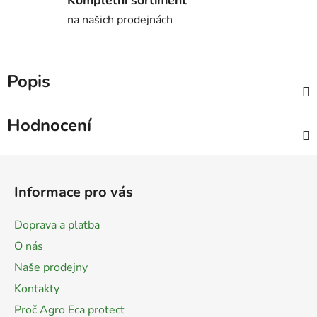
na našich prodejnách
Popis
Hodnocení
Z
á
Informace pro vás
p
a
Doprava a platba
t
O nás
í
Naše prodejny
Kontakty
Proč Agro Eca protect