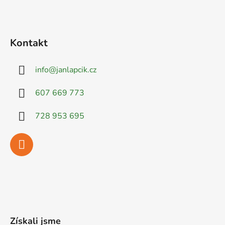
Kontakt
info
@
janlapcik.cz
607 669 773
728 953 695
Získali jsme