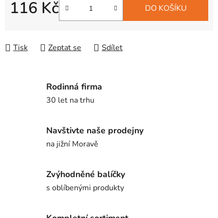
116 Kč
DO KOŠÍKU
Měrná cena:
Tisk
Zeptat se
Sdílet
Rodinná firma
30 let na trhu
Navštivte naše prodejny
na jižní Moravě
Zvýhodněné balíčky
s oblíbenými produkty
Kompletní sortiment