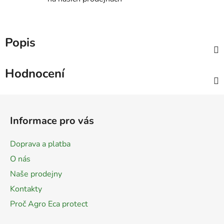
Popis
Hodnocení
Z
á
Informace pro vás
p
a
Doprava a platba
t
O nás
í
Naše prodejny
Kontakty
Proč Agro Eca protect