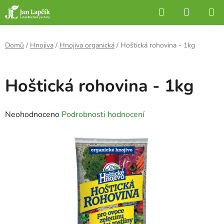
Přejít
Hledat
NÁKUP
na
KOŠÍK
obsah
Domů
/
Hnojiva
/
Hnojiva organická
/
Hoštická rohovina - 1kg
Hoštická rohovina - 1kg
Průměrné
Neohodnoceno
Podrobnosti hodnocení
hodnocení
produktu
je
0,0
z
5
hvězdiček.