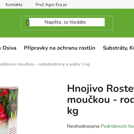
Kontakty
Proč Agro Eca protect
 Osiva
Přípravky na ochranu rostlin
Substráty, K
čedičovou moučkou - rododendrony a azalky 1 kg
Hnojivo Roste
moučkou - rod
kg
Průměrné
Neohodnoceno
Podrobnosti ho