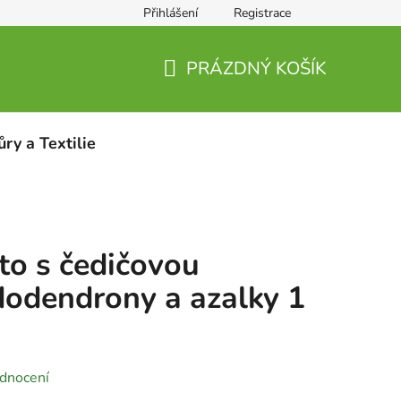
Přihlášení
Registrace
PRÁZDNÝ KOŠÍK
NÁKUPNÍ
KOŠÍK
ůry a Textilie
to s čedičovou
odendrony a azalky 1
dnocení