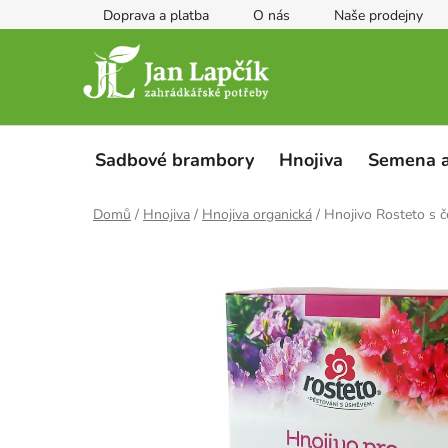
Přejít
Doprava a platba
O nás
Naše prodejny
na
obsah
Sadbové brambory
Hnojiva
Semena a
Domů
/
Hnojiva
/
Hnojiva organická
/
Hnojivo Rosteto s 