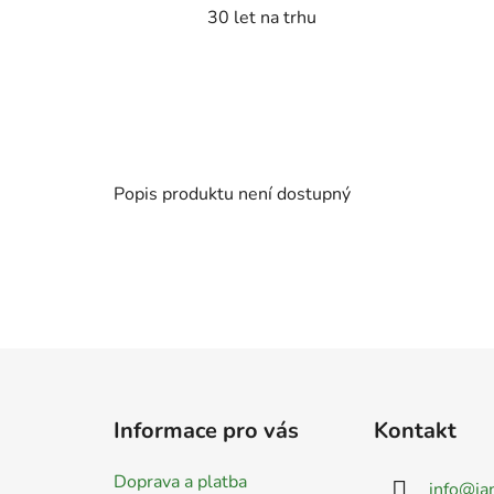
30 let na trhu
Popis produktu není dostupný
Z
á
Informace pro vás
Kontakt
p
a
Doprava a platba
info
@
ja