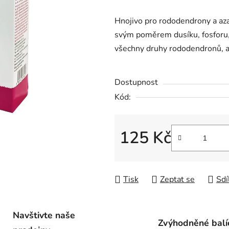
hodnocení
produktu
Hnojivo pro rododendrony a aza
je
svým poměrem dusíku, fosforu, 
0,0
všechny druhy rododendronů, az
z
5
Dostupnost
hvězdiček.
Kód:
125 Kč
Měrná cena:
Tisk
Zeptat se
Sdí
Navštivte naše
Zvýhodněné balí