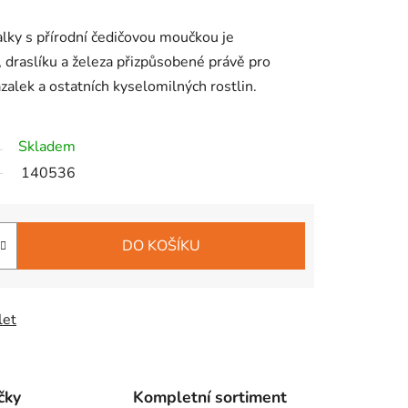
lky s přírodní čedičovou moučkou je
draslíku a železa přizpůsobené právě pro
alek a ostatních kyselomilných rostlin.
Skladem
140536
DO KOŠÍKU
let
čky
Kompletní sortiment