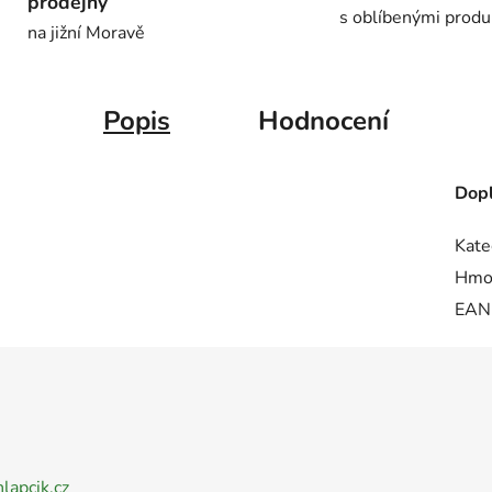
prodejny
s oblíbenými produ
na jižní Moravě
Popis
Hodnocení
Dopl
Kate
Hmo
EAN
nlapcik.cz