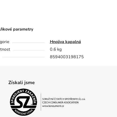
ňkové parametry
gorie
Hnojiva kapalná
tnost
0.6 kg
8594003198175
Získali jsme