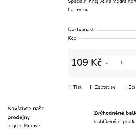
Speciální hnojivo na modré hor
je
hortenzií.
0,0
z
Dostupnost
5
hvězdiček.
Kód:
109 Kč
Měrná cena:
Tisk
Zeptat se
Sdí
Navštivte naše
Zvýhodněné balí
prodejny
s oblíbenými produ
na jižní Moravě