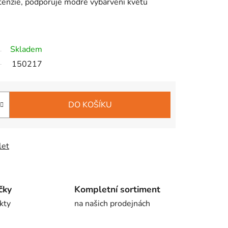
tenzie, podporuje modré vybarvení květů
Skladem
150217
DO KOŠÍKU
let
čky
Kompletní sortiment
kty
na našich prodejnách