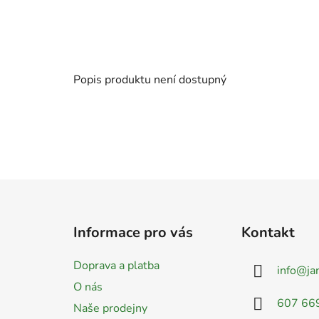
Popis produktu není dostupný
Z
á
Informace pro vás
Kontakt
p
a
Doprava a platba
info
@
ja
t
O nás
í
607 66
Naše prodejny