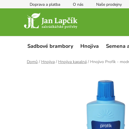
Přejít
Doprava a platba
O nás
Naše prodejny
na
obsah
Sadbové brambory
Hnojiva
Semena a
Domů
/
Hnojiva
/
Hnojiva kapalná
/
Hnojivo Profík - mod