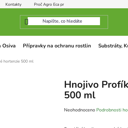
Kontakty
Proč Agro Eca protect
 Osiva
Přípravky na ochranu rostlin
Substráty, K
ré hortenzie 500 ml
Hnojivo Profí
500 ml
Průměrné
Neohodnoceno
Podrobnosti ho
hodnocení
produktu