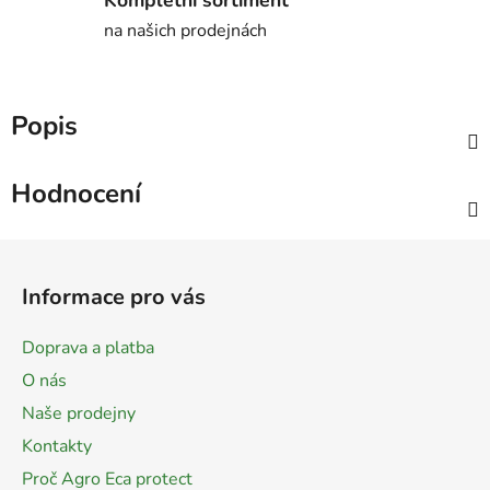
na našich prodejnách
Popis
Hodnocení
Z
á
Informace pro vás
p
a
Doprava a platba
t
O nás
í
Naše prodejny
Kontakty
Proč Agro Eca protect