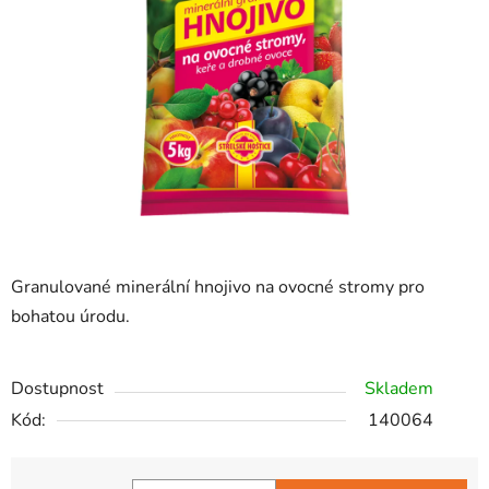
hvězdiček.
Granulované minerální hnojivo na ovocné stromy pro
bohatou úrodu.
Dostupnost
Skladem
Kód:
140064