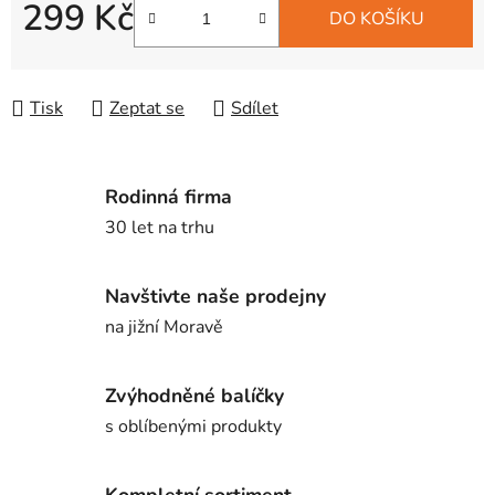
299 Kč
DO KOŠÍKU
Měrná cena:
Tisk
Zeptat se
Sdílet
Rodinná firma
30 let na trhu
Navštivte naše prodejny
na jižní Moravě
Zvýhodněné balíčky
s oblíbenými produkty
Kompletní sortiment