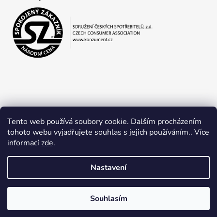
Tento web používá soubory cookie. Dalším procházením
tohoto webu vyjadřujete souhlas s jejich používáním.. Více
informací
zde
.
Obchodní podmínky
Ochrana osobních údajů
Nastavení
Souhlasím
Vytvořil Shoptet
Copyright 2026
Jan Lapčík
. Všechna práva vyhrazena.