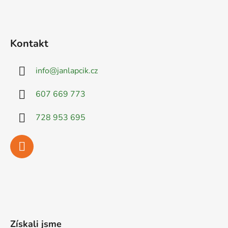
Kontakt
info
@
janlapcik.cz
607 669 773
728 953 695
Získali jsme