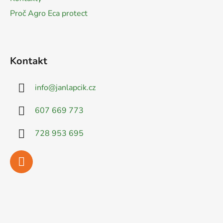
Proč Agro Eca protect
Kontakt
info
@
janlapcik.cz
607 669 773
728 953 695