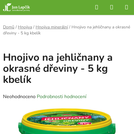
Přejít
Hledat
NÁKUP
na
KOŠÍK
obsah
Domů
/
Hnojiva
/
Hnojiva minerální
/
Hnojivo na jehličnany a okrasné
dřeviny - 5 kg kbelík
Hnojivo na jehličnany a
okrasné dřeviny - 5 kg
kbelík
Průměrné
Neohodnoceno
Podrobnosti hodnocení
hodnocení
produktu
je
0,0