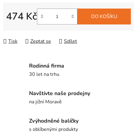
474 Kč
DO KOŠÍKU
Měrná cena:
Tisk
Zeptat se
Sdílet
Rodinná firma
30 let na trhu
Navštivte naše prodejny
na jižní Moravě
Zvýhodněné balíčky
s oblíbenými produkty