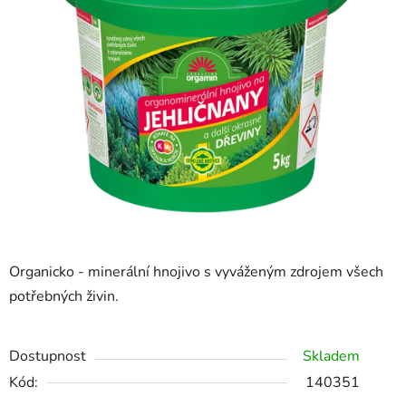
z
5
hvězdiček.
Organicko - minerální hnojivo s vyváženým zdrojem všech
potřebných živin.
Dostupnost
Skladem
Kód:
140351