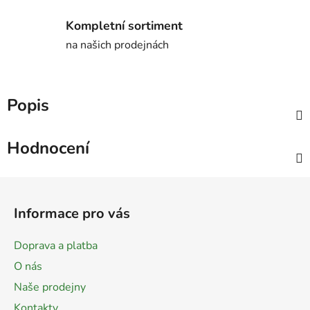
Kompletní sortiment
na našich prodejnách
Popis
Hodnocení
Z
á
Informace pro vás
p
a
Doprava a platba
t
O nás
í
Naše prodejny
Kontakty