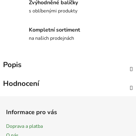
Zvýhodněné balíčky
s oblíbenými produkty
Kompletní sortiment
na našich prodejnách
Popis
Hodnocení
Z
á
Informace pro vás
p
a
Doprava a platba
t
O nás