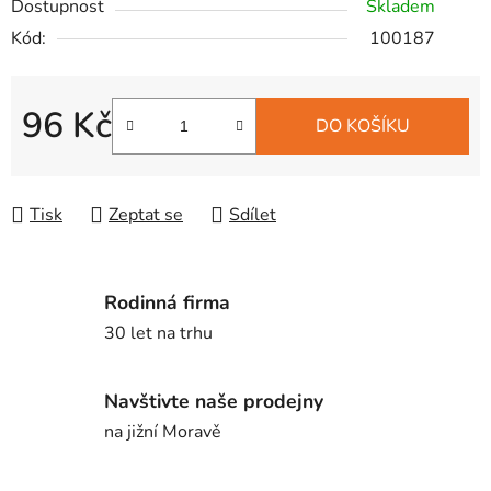
Dostupnost
Skladem
Kód:
100187
96 Kč
DO KOŠÍKU
Měrná cena:
Tisk
Zeptat se
Sdílet
Rodinná firma
30 let na trhu
Navštivte naše prodejny
na jižní Moravě