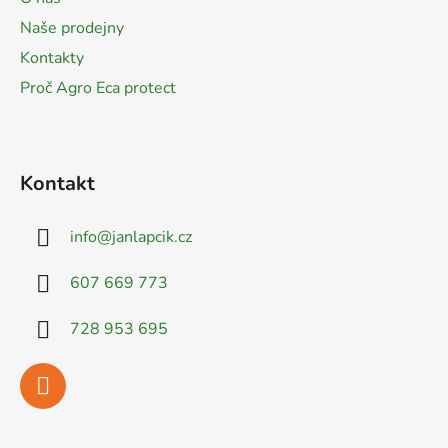
í
Naše prodejny
Kontakty
Proč Agro Eca protect
Kontakt
info
@
janlapcik.cz
607 669 773
728 953 695