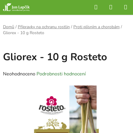
Přejít
Hledat
NÁKUP
na
KOŠÍK
obsah
Domů
/
Přípravky na ochranu rostlin
/
Proti plísním a chorobám
/
Gliorex - 10 g Rosteto
Gliorex - 10 g Rosteto
Průměrné
Neohodnoceno
Podrobnosti hodnocení
hodnocení
produktu
je
0,0
z
5
hvězdiček.