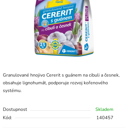
hvězdiček.
Granulované hnojivo Cererit s guánem na cibuli a česnek,
obsahuje lignohumát, podporuje rozvoj kořenového
systému.
Dostupnost
Skladem
Kód:
140457