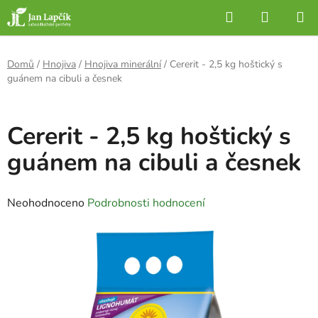
Přejít
Hledat
NÁKUP
na
KOŠÍK
obsah
Domů
/
Hnojiva
/
Hnojiva minerální
/
Cererit - 2,5 kg hoštický s
guánem na cibuli a česnek
Cererit - 2,5 kg hoštický s
guánem na cibuli a česnek
Průměrné
Neohodnoceno
Podrobnosti hodnocení
hodnocení
produktu
je
0,0
z
5