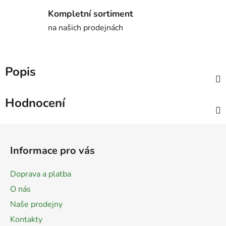
Kompletní sortiment
na našich prodejnách
Popis
Hodnocení
Z
á
Informace pro vás
p
a
Doprava a platba
t
O nás
í
Naše prodejny
Kontakty