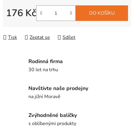
176 Kč
DO KOŠÍKU
Měrná cena:
Tisk
Zeptat se
Sdílet
Rodinná firma
30 let na trhu
Navštivte naše prodejny
na jižní Moravě
Zvýhodněné balíčky
s oblíbenými produkty