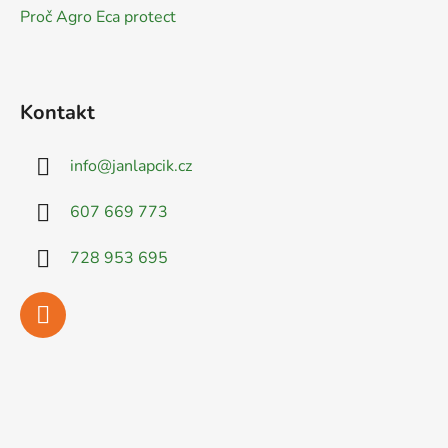
Proč Agro Eca protect
Kontakt
info
@
janlapcik.cz
607 669 773
728 953 695