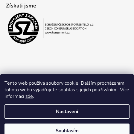
Získali jsme
Tento web používá soubory cookie. Dalším procházením
tohoto webu vyjadřujete souhlas s jejich používáním.. Více
informací
zde
.
Obchodní podmínky
Ochrana osobních údajů
Nastavení
Souhlasím
Vytvořil Shoptet