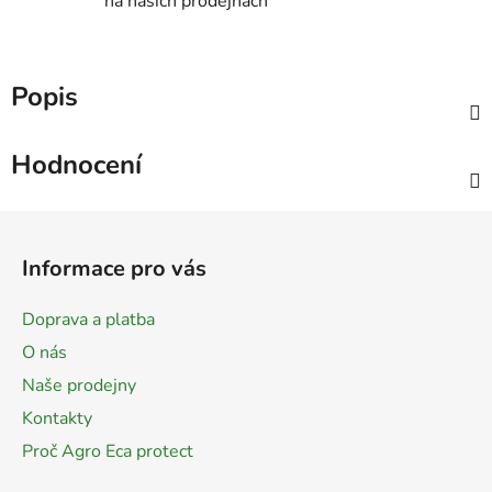
na našich prodejnách
Popis
Hodnocení
Z
á
Informace pro vás
p
a
Doprava a platba
t
O nás
í
Naše prodejny
Kontakty
Proč Agro Eca protect