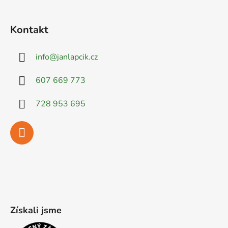
Kontakt
info
@
janlapcik.cz
607 669 773
728 953 695
Získali jsme