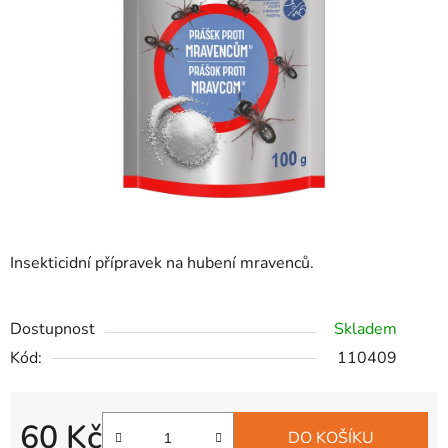
hvězdiček.
Insekticidní přípravek na hubení mravenců.
Dostupnost
Skladem
Kód:
110409
60 Kč
DO KOŠÍKU