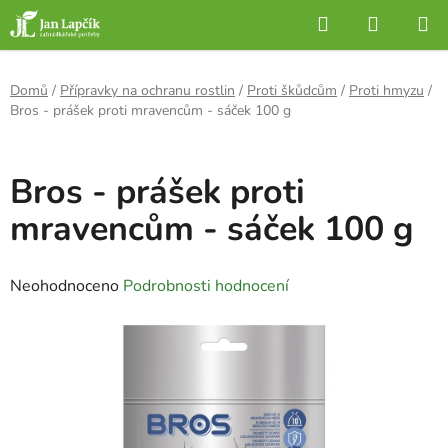
Přejít
Hledat
NÁKUP
na
KOŠÍK
obsah
Domů
/
Přípravky na ochranu rostlin
/
Proti škůdcům
/
Proti hmyzu
/
Bros - prášek proti mravencům - sáček 100 g
Bros - prášek proti
mravencům - sáček 100 g
Průměrné
Neohodnoceno
Podrobnosti hodnocení
hodnocení
produktu
je
0,0
z
5