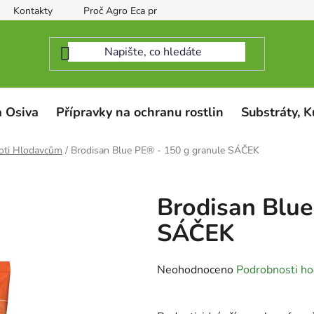
Kontakty
Proč Agro Eca protect
 Osiva
Přípravky na ochranu rostlin
Substráty, K
oti Hlodavcům
/
Brodisan Blue PE® - 150 g granule SÁČEK
Brodisan Blue
SÁČEK
Průměrné
Neohodnoceno
Podrobnosti ho
hodnocení
produktu