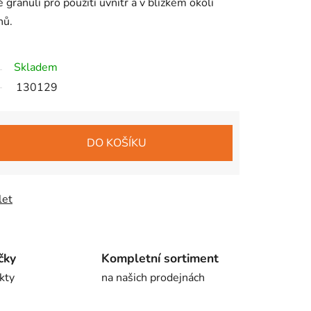
granulí pro použití uvnitř a v blízkém okolí
nů.
Skladem
130129
DO KOŠÍKU
let
čky
Kompletní sortiment
kty
na našich prodejnách