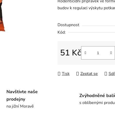
Rodenticidní přípravek ve formě 
je
budov k regulaci výskytu potka
0,0
z
Dostupnost
5
hvězdiček.
Kód:
51 Kč
Měrná cena:
Tisk
Zeptat se
Sdí
Navštivte naše
Zvýhodněné balí
prodejny
s oblíbenými produ
na jižní Moravě