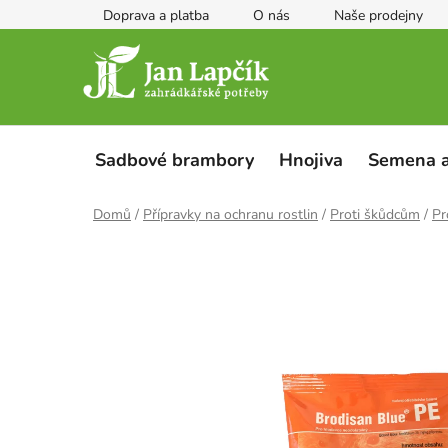
Přejít
Doprava a platba
O nás
Naše prodejny
na
obsah
Sadbové brambory
Hnojiva
Semena a
Domů
/
Přípravky na ochranu rostlin
/
Proti škůdcům
/
Pr