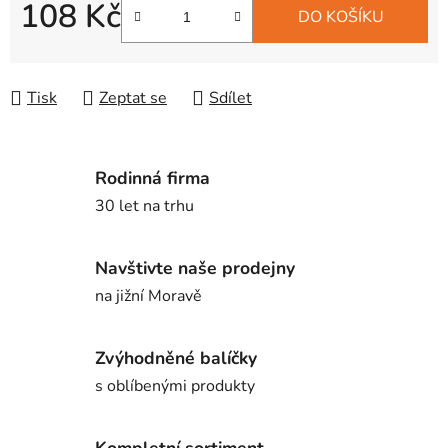
108 Kč
DO KOŠÍKU
Měrná cena:
Tisk
Zeptat se
Sdílet
Rodinná firma
30 let na trhu
Navštivte naše prodejny
na jižní Moravě
Zvýhodněné balíčky
s oblíbenými produkty
Kompletní sortiment