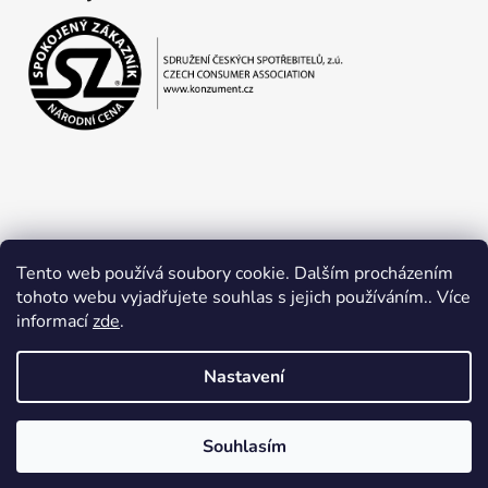
Tento web používá soubory cookie. Dalším procházením
tohoto webu vyjadřujete souhlas s jejich používáním.. Více
informací
zde
.
Obchodní podmínky
Ochrana osobních údajů
Nastavení
Souhlasím
Vytvořil Shoptet
Copyright 2026
Jan Lapčík
. Všechna práva vyhrazena.