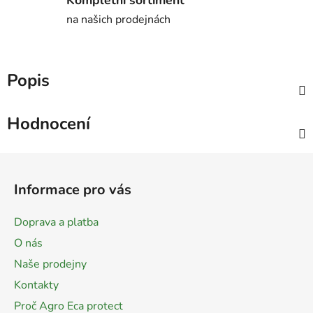
na našich prodejnách
Popis
Hodnocení
Z
á
Informace pro vás
p
a
Doprava a platba
t
O nás
í
Naše prodejny
Kontakty
Proč Agro Eca protect