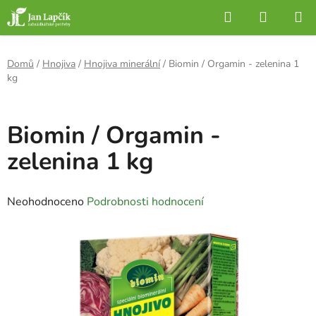
Přejít
Hledat
NÁKUP
na
KOŠÍK
obsah
Domů
/
Hnojiva
/
Hnojiva minerální
/
Biomin / Orgamin - zelenina 1
kg
Biomin / Orgamin -
zelenina 1 kg
Průměrné
Neohodnoceno
Podrobnosti hodnocení
hodnocení
produktu
je
0,0
z
5