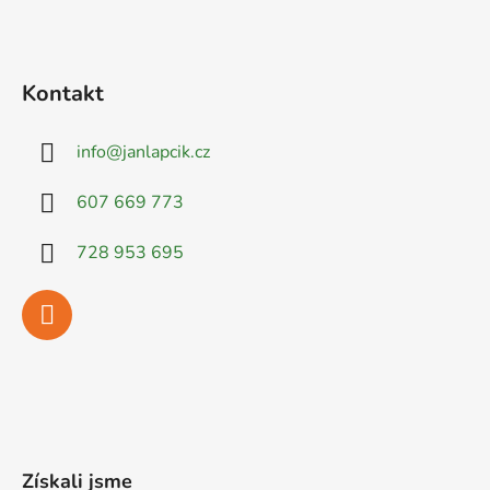
Kontakt
info
@
janlapcik.cz
607 669 773
728 953 695
Získali jsme