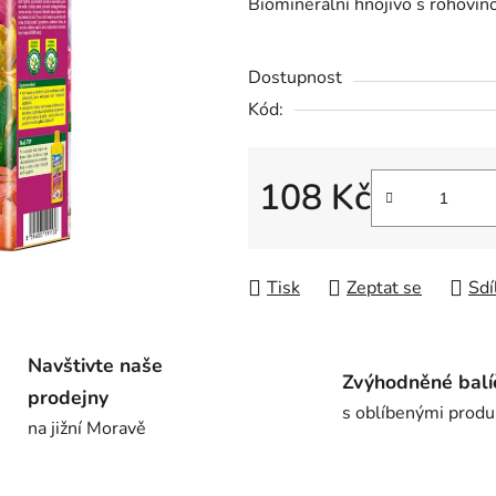
Biominerální hnojivo s rohovin
je
0,0
Dostupnost
z
5
Kód:
hvězdiček.
108 Kč
Měrná cena:
Tisk
Zeptat se
Sdí
Navštivte naše
Zvýhodněné balí
prodejny
s oblíbenými produ
na jižní Moravě