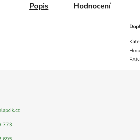
Popis
Hodnocení
Dopl
Kate
Hmo
EAN
nlapcik.cz
9 773
3 695