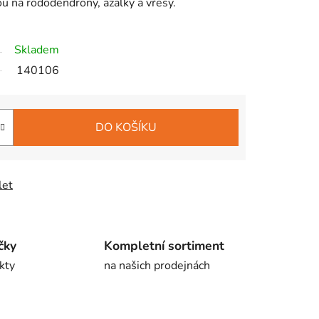
ou na rododendrony, azalky a vřesy.
Skladem
140106
DO KOŠÍKU
let
čky
Kompletní sortiment
kty
na našich prodejnách