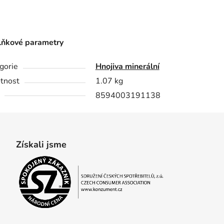
ňkové parametry
gorie
Hnojiva minerální
tnost
1.07 kg
8594003191138
Získali jsme