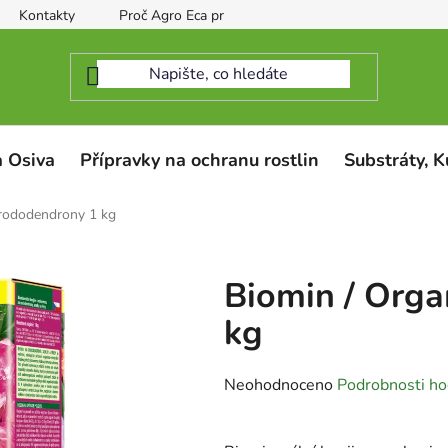
Kontakty
Proč Agro Eca protect
 Osiva
Přípravky na ochranu rostlin
Substráty, K
 rododendrony 1 kg
Biomin / Orga
kg
Průměrné
Neohodnoceno
Podrobnosti ho
hodnocení
produktu