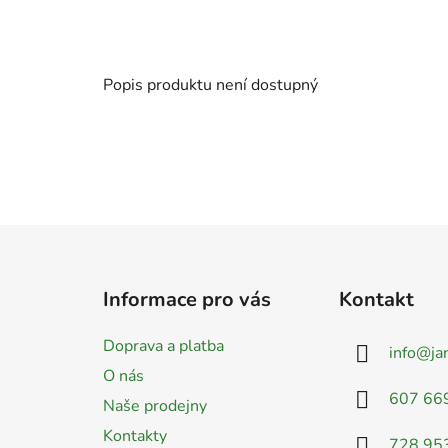
Popis produktu není dostupný
Z
á
Informace pro vás
Kontakt
p
a
Doprava a platba
info
@
ja
t
O nás
í
607 66
Naše prodejny
Kontakty
728 95