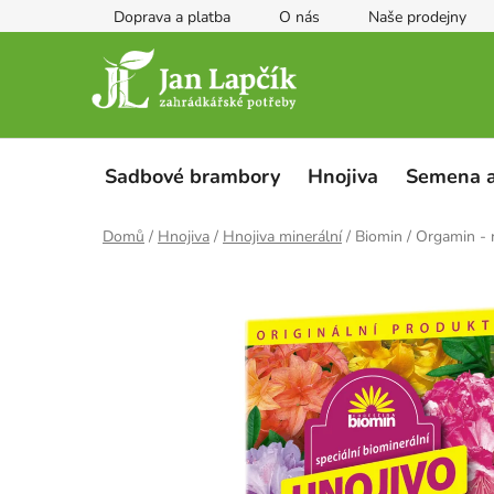
Přejít
Doprava a platba
O nás
Naše prodejny
na
obsah
Sadbové brambory
Hnojiva
Semena a
Domů
/
Hnojiva
/
Hnojiva minerální
/
Biomin / Orgamin -