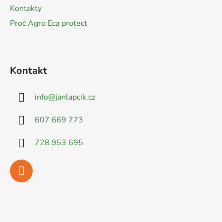
Kontakty
Proč Agro Eca protect
Kontakt
info
@
janlapcik.cz
607 669 773
728 953 695