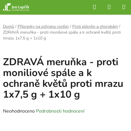
Přejít
Hledat
NÁKUP
na
KOŠÍK
obsah
Domů
/
Přípravky na ochranu rostlin
/
Proti plísním a chorobám
/
ZDRAVÁ meruňka - proti moniliové spále a k ochraně květů proti
mrazu 1x7,5 g + 1x10 g
ZDRAVÁ meruňka - proti
moniliové spále a k
ochraně květů proti mrazu
1x7,5 g + 1x10 g
Průměrné
Neohodnoceno
Podrobnosti hodnocení
hodnocení
produktu