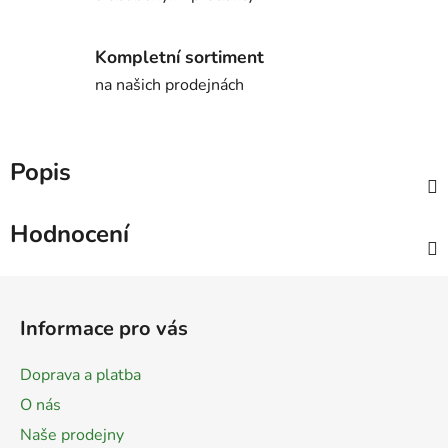
Kompletní sortiment
na našich prodejnách
Popis
Hodnocení
Z
á
Informace pro vás
p
a
Doprava a platba
t
O nás
í
Naše prodejny