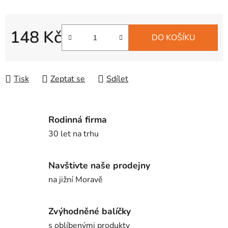
148 Kč
DO KOŠÍKU
Měrná cena:
Tisk
Zeptat se
Sdílet
Rodinná firma
30 let na trhu
Navštivte naše prodejny
na jižní Moravě
Zvýhodněné balíčky
s oblíbenými produkty