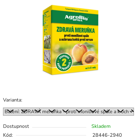
je
0,0
z
5
hvězdiček.
Varianta:
Dostupnost
Skladem
Kód:
28446-2940