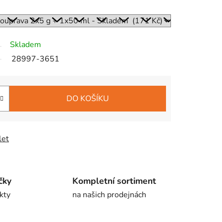
Skladem
28997-3651
DO KOŠÍKU
let
čky
Kompletní sortiment
kty
na našich prodejnách