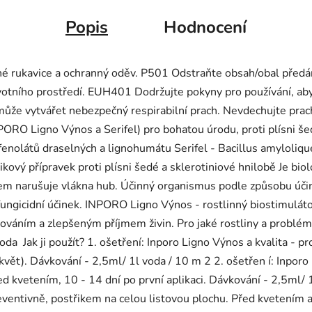
Popis
Hodnocení
é rukavice a ochranný oděv. P501 Odstraňte obsah/obal před
tního prostředí. EUH401 Dodržujte pokyny pro používání, abyste
 může vytvářet nebezpečný respirabilní prach. Nevdechujte prac
ORO Ligno Výnos a Serifel) pro bohatou úrodu, proti plísni šed
nolátů draselných a lignohumátu Serifel - Bacillus amyloliq
řikový přípravek proti plísni šedé a sklerotiniové hnilobě Je bio
m narušuje vlákna hub. Účinný organismus podle způsobu účink
fungicidní účinek. INPORO Ligno Výnos - rostlinný biostimuláto
ováním a zlepšeným příjmem živin. Pro jaké rostliny a problém
a Jak ji použít? 1. ošetření: Inporo Ligno Výnos a kvalita - pro
 květ). Dávkování - 2,5ml/ 1l voda / 10 m 2 2. ošetřen í: Inporo 
d kvetením, 10 - 14 dní po první aplikaci. Dávkování - 2,5ml/ 1l
reventivně, postřikem na celou listovou plochu. Před kvetením a