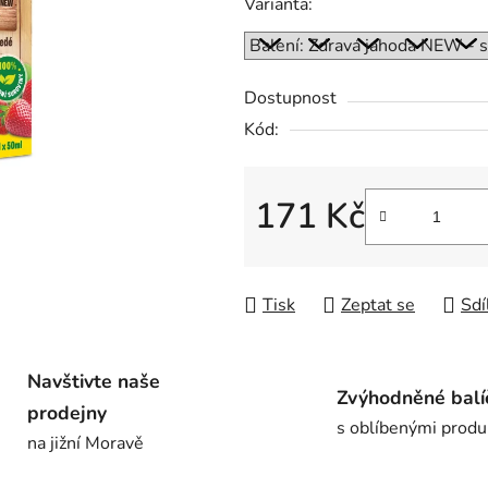
Varianta:
je
0,0
z
Dostupnost
5
Kód:
hvězdiček.
171 Kč
Měrná cena:
Tisk
Zeptat se
Sdí
Navštivte naše
Zvýhodněné balí
prodejny
s oblíbenými produ
na jižní Moravě