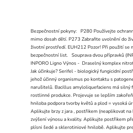
Bezpečnostní pokyny: P280 Používejte ochrann
mimo dosah dětí. P273 Zabraňte uvolnění do živo
životní prostředí. EUH212 Pozor! Při použití se
bezpečnostní list. Souprava dvou přípravků (INP
INPORO Ligno Výnos - Draselný komplex nitrofe
Jak účinkuje? Serifel - biologický fungicidní post
jehož účinný organismus po kontaktu s patogene
narušitelů. Bacillus amyloliquefaciens má silný 
rostlinné produkce. Projevuje se lepším zakořeň
hniloba podpora tvorby květů a plod = vysoká úrod
Aplikujte brzy z jara , postřikem (neaplikovat na
zvýšení výnosu a kvality. Aplikujte postřikem pře
plísni šedé a sklerotiniové hnilobě. Aplikujte p