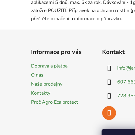
aplikacemi 5 dnů, max. 6x za rok. Dávkování - 1
záložce POUŽITÍ. Přípravek na ochranu rostlin (p
přečtěte označení a informace o přípravku.
Z
á
Informace pro vás
Kontakt
p
a
Doprava a platba
info
@
ja
t
O nás
í
607 66
Naše prodejny
Kontakty
728 95
Proč Agro Eca protect