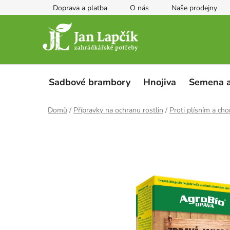
Přejít
Doprava a platba
O nás
Naše prodejny
na
obsah
Sadbové brambory
Hnojiva
Semena a
Domů
/
Přípravky na ochranu rostlin
/
Proti plísním a ch