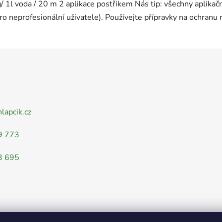
g/ 1l voda / 20 m 2 aplikace postřikem Nás tip: všechny aplika
ro neprofesionální uživatele). Používejte přípravky na ochranu 
nlapcik.cz
9 773
3 695