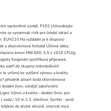
áním oprávněné osobě. P102 Uchovávejte
 se vyvarovali rizik pro lidské zdraví a
h. EUH210 Na vyžádání je k dispozici
é a sklerotiniové hnilobě Účinné látky:
uefaciens kmen MBI 600; 5,5 x 1010 CFU/g
logický fungicidní postřikový přípravek,
u patří do skupiny mikrobiálních
r Je určený ke zvýšení výnosu a kvality
y? jahodník plíseň šedá sklerotiniová
 dodání živin, silnější zakořenění.
Ligno Výnos a kvalita - dodání živin, pro
 voda / 10 m 2 3. ošetření: Serifel - proti
 kdykoli do druhé sklizně, interval mezi