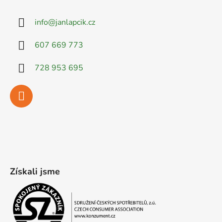
info
@
janlapcik.cz
607 669 773
728 953 695
Získali jsme