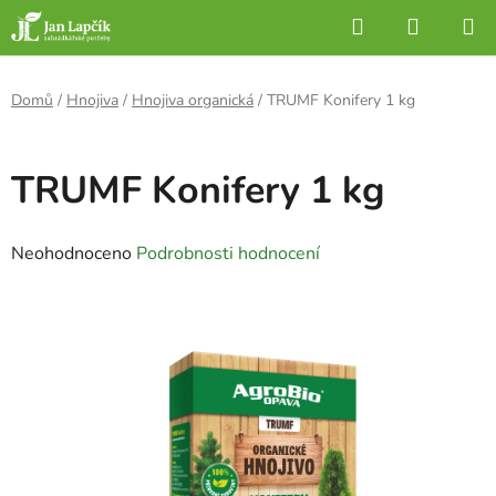
Přejít
Hledat
NÁKUP
na
KOŠÍK
obsah
Domů
/
Hnojiva
/
Hnojiva organická
/
TRUMF Konifery 1 kg
TRUMF Konifery 1 kg
Průměrné
Neohodnoceno
Podrobnosti hodnocení
hodnocení
produktu
je
0,0
z
5
hvězdiček.