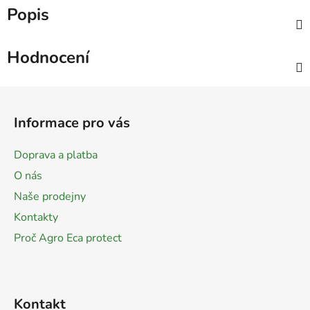
Popis
Hodnocení
Z
á
Informace pro vás
p
a
Doprava a platba
t
O nás
í
Naše prodejny
Kontakty
Proč Agro Eca protect
Kontakt