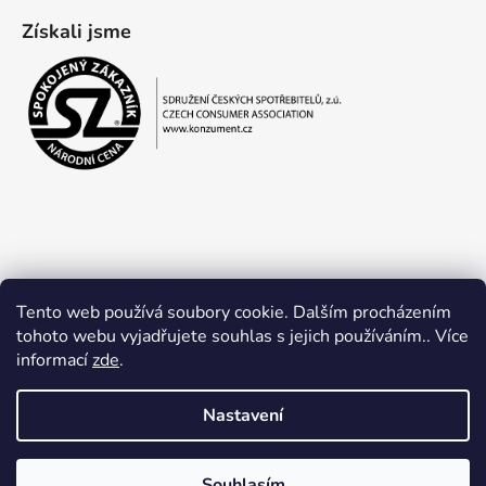
Získali jsme
Tento web používá soubory cookie. Dalším procházením
tohoto webu vyjadřujete souhlas s jejich používáním.. Více
informací
zde
.
Obchodní podmínky
Ochrana osobních údajů
Nastavení
Souhlasím