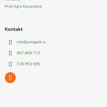
Proč Agro Eca protect
Kontakt
info
@
janlapcik.cz
607 669 773
728 953 695