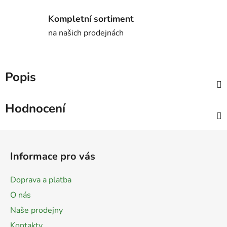
Kompletní sortiment
na našich prodejnách
Popis
Hodnocení
Z
á
Informace pro vás
p
a
Doprava a platba
t
O nás
í
Naše prodejny
Kontakty