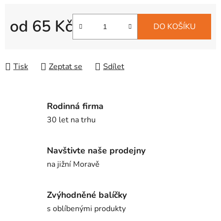
od
65 Kč
DO KOŠÍKU
Měrná cena:
Tisk
Zeptat se
Sdílet
Rodinná firma
30 let na trhu
Navštivte naše prodejny
na jižní Moravě
Zvýhodněné balíčky
s oblíbenými produkty