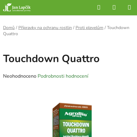
Přejít
Hledat
NÁKUP
na
KOŠÍK
obsah
Domů
/
Přípravky na ochranu rostlin
/
Proti plevelům
/
Touchdown
Quattro
Touchdown Quattro
Průměrné
Neohodnoceno
Podrobnosti hodnocení
hodnocení
produktu
je
0,0
z
5
hvězdiček.