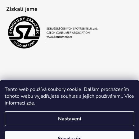
Získali jsme
Tento web používá soubory cookie. Dalším procházením
tohoto webu vyjadřujete souhlas s jejich používáním.. Více
informací
zde
.
Obchodní podmínky
Ochrana osobních údajů
Nastavení
Souhlasím