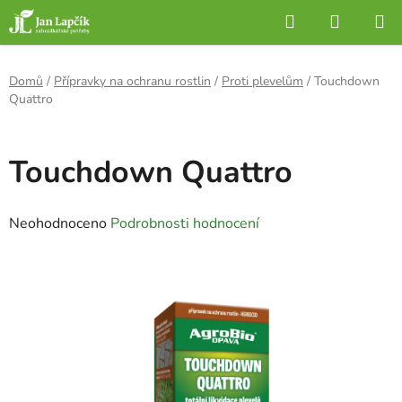
Přejít
Hledat
NÁKUP
na
KOŠÍK
obsah
Domů
/
Přípravky na ochranu rostlin
/
Proti plevelům
/
Touchdown
Quattro
Touchdown Quattro
Průměrné
Neohodnoceno
Podrobnosti hodnocení
hodnocení
produktu
je
0,0
z
5
hvězdiček.