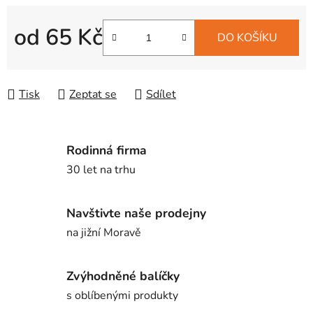
od
65 Kč
DO KOŠÍKU
Měrná cena:
Tisk
Zeptat se
Sdílet
Rodinná firma
30 let na trhu
Navštivte naše prodejny
na jižní Moravě
Zvýhodněné balíčky
s oblíbenými produkty