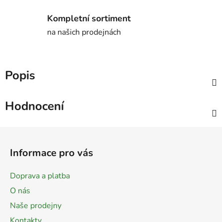
Kompletní sortiment
na našich prodejnách
Popis
Hodnocení
Z
á
Informace pro vás
p
a
Doprava a platba
t
O nás
í
Naše prodejny
Kontakty