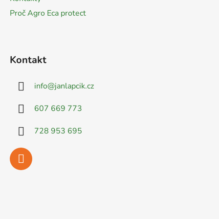
Proč Agro Eca protect
Kontakt
info
@
janlapcik.cz
607 669 773
728 953 695