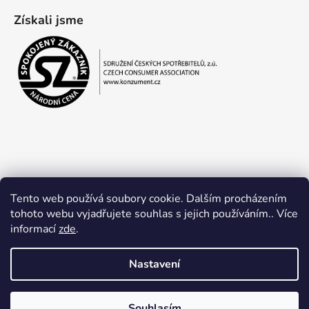
Získali jsme
Tento web používá soubory cookie. Dalším procházením
tohoto webu vyjadřujete souhlas s jejich používáním.. Více
informací
zde
.
Obchodní podmínky
Ochrana osobních údajů
Nastavení
Souhlasím