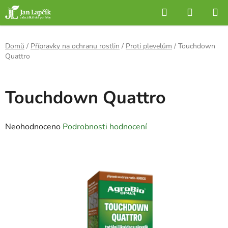
Přejít
Hledat
NÁKUP
na
KOŠÍK
obsah
Domů
/
Přípravky na ochranu rostlin
/
Proti plevelům
/
Touchdown
Quattro
Touchdown Quattro
Průměrné
Neohodnoceno
Podrobnosti hodnocení
hodnocení
produktu
je
0,0
z
5
hvězdiček.