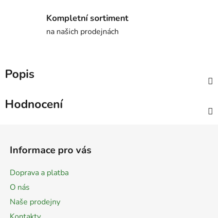
Kompletní sortiment
na našich prodejnách
Popis
Hodnocení
Z
á
Informace pro vás
p
a
Doprava a platba
t
O nás
í
Naše prodejny
Kontakty