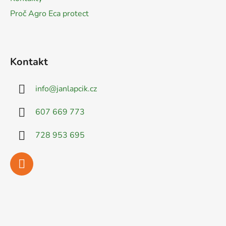
Proč Agro Eca protect
Kontakt
info
@
janlapcik.cz
607 669 773
728 953 695