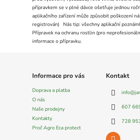
přípravkem se v plné dávce ošetřuje jednou roč
aplikačního zařízení může způsobit poškození ná
registrován) Nás tip: všechny aplikační poznámk
Přípravek na ochranu rostlin (pro neprofesionáln
informace o přípravku.
Z
á
Informace pro vás
Kontakt
p
a
Doprava a platba
info
@
ja
t
O nás
í
607 66
Naše prodejny
Kontakty
728 95
Proč Agro Eca protect