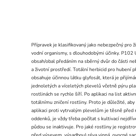
Přípravek je klasifikovaný jako nebezpečný pro 
vodní organismy, s dlouhodobými účinky. P102 
obsah/obal předáním na sběrný dvůr do části ne
a životní prostředí. Totální herbicid pro hube
obsahuje účinnou látku glyfosát, která je přijím
jednoletých a víceletých plevelů včetně pýru pl
rostlinách se rychle šíří. Po aplikaci na list
totálnímu zničení rostliny. Proto je důležité, ab
aplikaci proti vytrvalým plevelům je těsně p
oddenků, je vždy třeba počítat s kultivací nejdří
půdou se inaktivuje. Pro jaké rostliny je regist
před výsevem, výsadbou) réva vinná, ovocné sady