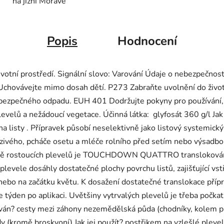
na jižní Moravě
Popis
Hodnocení
životní prostředí. Signální slovo: Varování Údaje o nebezpečno
Uchovávejte mimo dosah dětí. P273 Zabraňte uvolnění do živo
bezpečného odpadu. EUH 401 Dodržujte pokyny pro používání, ab
ní plevelů a nežádoucí vegetace. Účinná látka: glyfosát 360
ána listy . Přípravek působí neselektivně jako listový systemick
azivého, pcháče osetu a mléče rolního před setím nebo výsadbou
 aktivně rostoucích plevelů je TOUCHDOWN QUATTRO transloková
y plevele dosáhly dostatečné plochy povrchu listů, zajišťující v
řed nebo na začátku květu. K dosažení dostatečné transloka
ve týden po aplikaci. Uvětšiny vytrvalých plevelů je třeba počkat
rován? cesty mezi záhony nezemědělská půda (chodníky, kolem plo
 (kromě broskvoní) Jak jej použít? postřikem na vzlešlé plevele