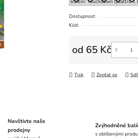
0,0
z
Dostupnost
5
Kód:
hvězdiček.
od
65 Kč
Měrná cena:
Tisk
Zeptat se
Sdí
Navštivte naše
Zvýhodněné balí
prodejny
s oblíbenými produ