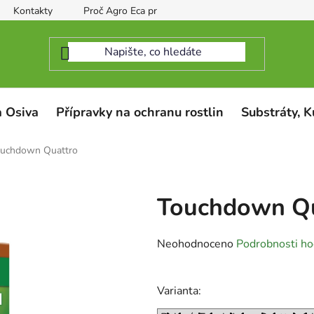
Kontakty
Proč Agro Eca protect
 Osiva
Přípravky na ochranu rostlin
Substráty, K
uchdown Quattro
Touchdown Qu
Průměrné
Neohodnoceno
Podrobnosti ho
hodnocení
produktu
Varianta:
je