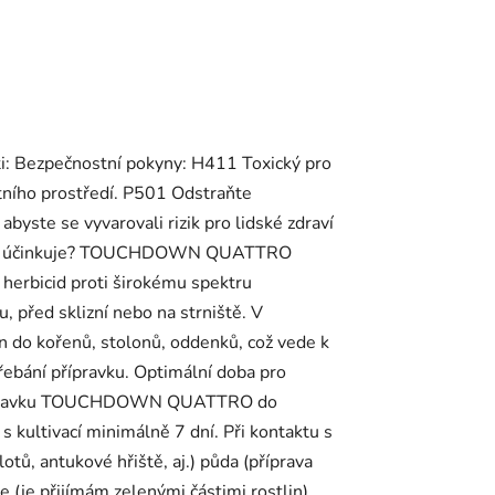
sti: Bezpečnostní pokyny: H411 Toxický pro
tního prostředí. P501 Odstraňte
yste se vyvarovali rizik pro lidské zdraví
 g/l Jak účinkuje? TOUCHDOWN QUATTRO
ý herbicid proti širokému spektru
, před sklizní nebo na strniště. V
n do kořenů, stolonů, oddenků, což vede k
střebání přípravku. Optimální doba pro
ce přípravku TOUCHDOWN QUATTRO do
 s kultivací minimálně 7 dní. Při kontaktu s
tů, antukové hřiště, aj.) půda (příprava
 (je přijímám zelenými částimi rostlin)