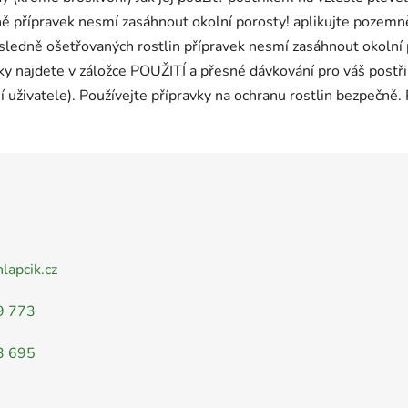
ně přípravek nesmí zasáhnout okolní porosty! aplikujte pozem
sledně ošetřovaných rostlin přípravek nesmí zasáhnout okolní 
y najdete v záložce POUŽITÍ a přesné dávkování pro váš postřiko
í uživatele). Používejte přípravky na ochranu rostlin bezpečně.
nlapcik.cz
9 773
3 695