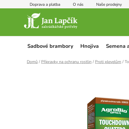
Přejít
Doprava a platba
O nás
Naše prodejny
na
obsah
Sadbové brambory
Hnojiva
Semena a
Domů
/
Přípravky na ochranu rostlin
/
Proti plevelům
/
To