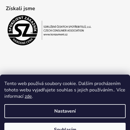
Získali jsme
Tento web používá soubory cookie. Dalším procházením
tohoto webu vyjadřujete souhlas s jejich používáním.. Více
informací
zde
.
Obchodní podmínky
Ochrana osobních údajů
Nastavení
Souhlasím