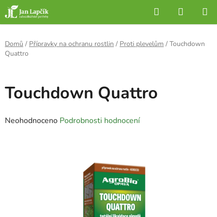
Přejít
Hledat
NÁKUP
na
KOŠÍK
obsah
Domů
/
Přípravky na ochranu rostlin
/
Proti plevelům
/
Touchdown
Quattro
Touchdown Quattro
Průměrné
Neohodnoceno
Podrobnosti hodnocení
hodnocení
produktu
je
0,0
z
5
hvězdiček.