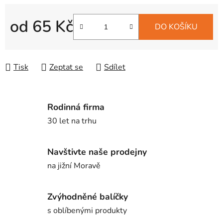
od
65 Kč
DO KOŠÍKU
Měrná cena:
Tisk
Zeptat se
Sdílet
Rodinná firma
30 let na trhu
Navštivte naše prodejny
na jižní Moravě
Zvýhodněné balíčky
s oblíbenými produkty