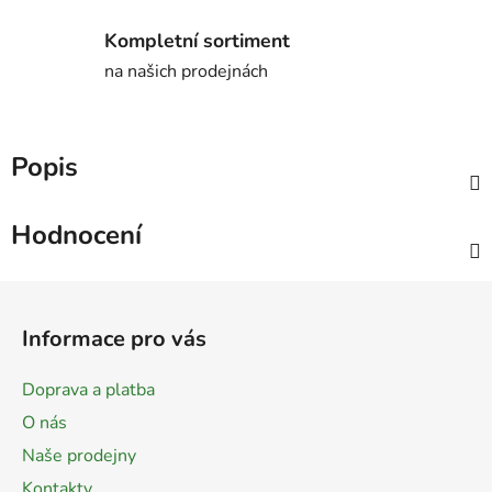
Kompletní sortiment
na našich prodejnách
Popis
Hodnocení
Z
á
Informace pro vás
p
a
Doprava a platba
t
O nás
í
Naše prodejny
Kontakty