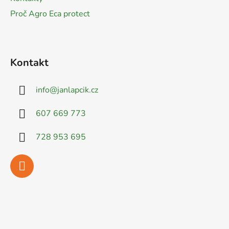
Proč Agro Eca protect
Kontakt
info
@
janlapcik.cz
607 669 773
728 953 695