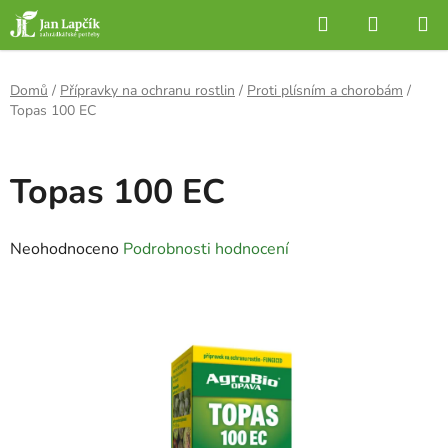
Přejít
Hledat
NÁKUP
na
KOŠÍK
obsah
Domů
/
Přípravky na ochranu rostlin
/
Proti plísním a chorobám
/
Topas 100 EC
Topas 100 EC
Průměrné
Neohodnoceno
Podrobnosti hodnocení
hodnocení
produktu
je
0,0
z
5
hvězdiček.