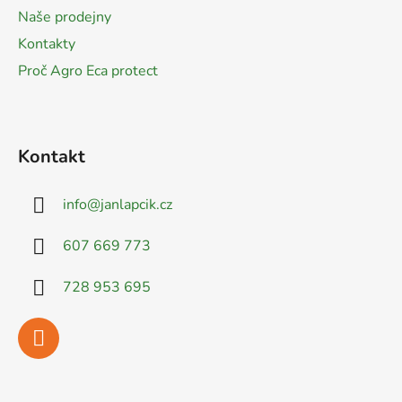
í
Naše prodejny
Kontakty
Proč Agro Eca protect
Kontakt
info
@
janlapcik.cz
607 669 773
728 953 695