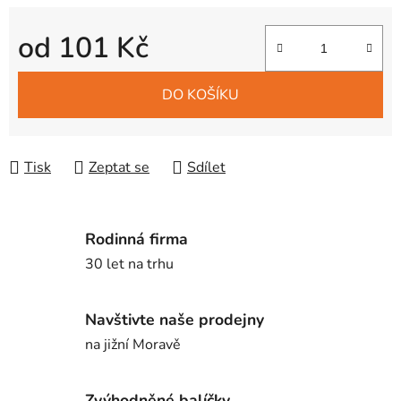
od
101 Kč
Měrná cena:
DO KOŠÍKU
Tisk
Zeptat se
Sdílet
Rodinná firma
30 let na trhu
Navštivte naše prodejny
na jižní Moravě
Zvýhodněné balíčky