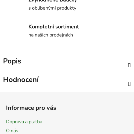
s oblíbenými produkty
Kompletní sortiment
na našich prodejnách
Popis
Hodnocení
Z
á
Informace pro vás
p
a
Doprava a platba
t
O nás