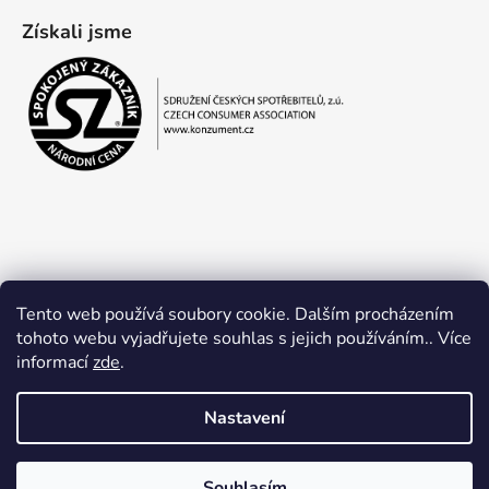
Získali jsme
Tento web používá soubory cookie. Dalším procházením
tohoto webu vyjadřujete souhlas s jejich používáním.. Více
informací
zde
.
Obchodní podmínky
Ochrana osobních údajů
Nastavení
Souhlasím