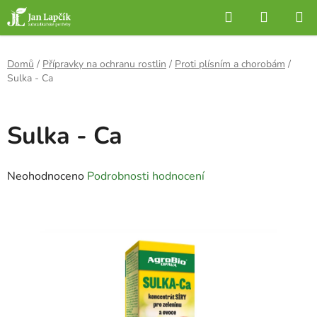
Přejít
Hledat
NÁKUP
na
KOŠÍK
obsah
Domů
/
Přípravky na ochranu rostlin
/
Proti plísním a chorobám
/
Sulka - Ca
Sulka - Ca
Průměrné
Neohodnoceno
Podrobnosti hodnocení
hodnocení
produktu
je
0,0
z
5
hvězdiček.