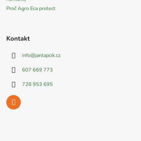
Proč Agro Eca protect
Kontakt
info
@
janlapcik.cz
607 669 773
728 953 695