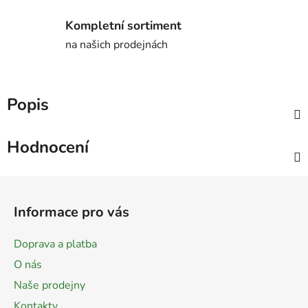
Kompletní sortiment
na našich prodejnách
Popis
Hodnocení
Z
á
Informace pro vás
p
a
Doprava a platba
t
O nás
í
Naše prodejny
Kontakty