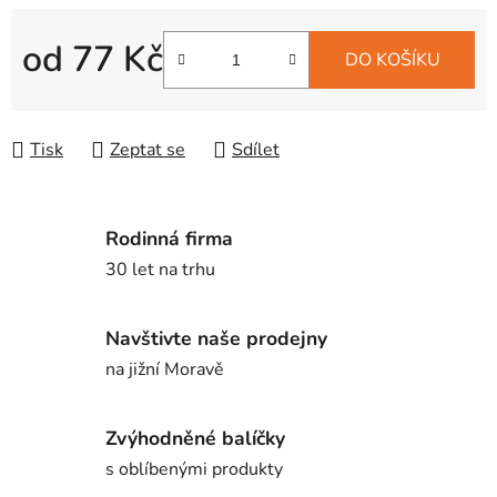
od
77 Kč
DO KOŠÍKU
Měrná cena:
Tisk
Zeptat se
Sdílet
Rodinná firma
30 let na trhu
Navštivte naše prodejny
na jižní Moravě
Zvýhodněné balíčky
s oblíbenými produkty