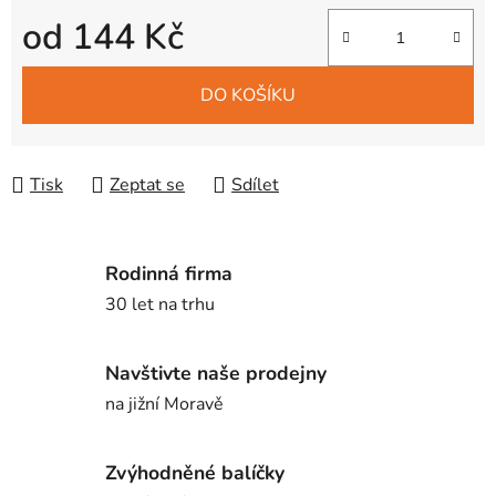
od
144 Kč
Měrná cena:
DO KOŠÍKU
Tisk
Zeptat se
Sdílet
Rodinná firma
30 let na trhu
Navštivte naše prodejny
na jižní Moravě
Zvýhodněné balíčky