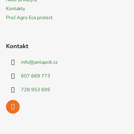
Kontakty
Proč Agro Eca protect
Kontakt
info
@
janlapcik.cz
607 669 773
728 953 695