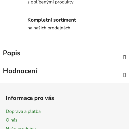
s oblíbenými produkty
Kompletní sortiment
na našich prodejnách
Popis
Hodnocení
Z
á
Informace pro vás
p
a
Doprava a platba
t
O nás
í
Naše prodejny