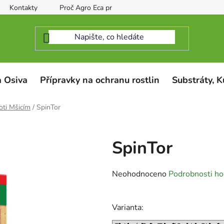
Kontakty
Proč Agro Eca protect
 Osiva
Přípravky na ochranu rostlin
Substráty, K
oti Mšicím
/
SpinTor
SpinTor
Průměrné
Neohodnoceno
Podrobnosti ho
hodnocení
produktu
Varianta:
je