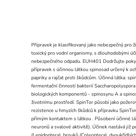
Přípravek je klasifikovaný jako nebezpečný pro 
toxický pro vodní organismy, s dlouhodobými ú
nebezpečného odpadu. EUH401 Dodržujte pokyny pro
přípravek s účinnou látkou spinosad určený k och
papriky a rajčat proti škůdcům. Účinná látka: sp
fermentační činností bakterií Saccharopolyspora
biologických komponentů - spinosynu A a spinos
životnímu prostředí. SpinTor působí jako pože
rezistence u hmyzích škůdců k přípravku SpinTor 
přímým kontaktem s látkou . Působení účinné látk
neuronů a svalové aktivitě). Účinek nastává již
(Lepidoptera), brouků (Coleoptera), dvoukřídlých