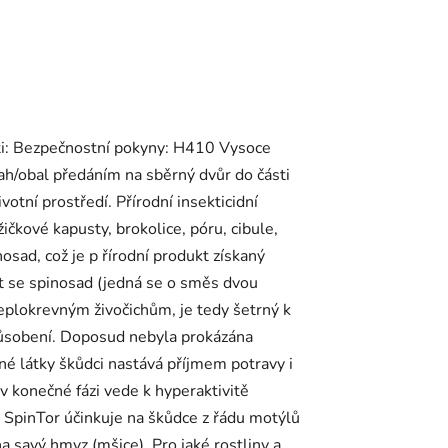
osti: Bezpečnostní pokyny: H410 Vysoce
h/obal předáním na sběrný dvůr do části
otní prostředí. Přírodní insekticidní
ičkové kapusty, brokolice, póru, cibule,
osad, což je p řírodní produkt získaný
kt se spinosad (jedná se o směs dvou
eplokrevným živočichům, je tedy šetrný k
působení. Doposud nebyla prokázána
nné látky škůdci nastává příjmem potravy i
v konečné fázi vede k hyperaktivitě
. SpinTor účinkuje na škůdce z řádu motýlů
a savý hmyz (mšice). Pro jaké rostliny a