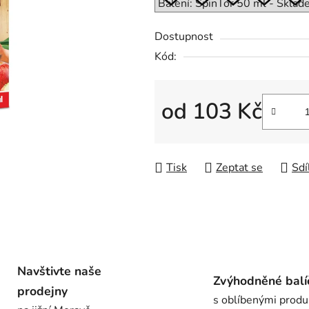
0,0
z
Dostupnost
5
Kód:
hvězdiček.
od
103 Kč
Měrná cena:
Tisk
Zeptat se
Sdí
Navštivte naše
Zvýhodněné balí
prodejny
s oblíbenými produ