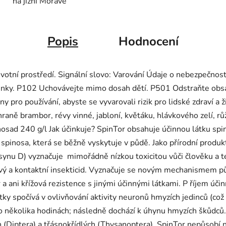
na jižní Moravě
Popis
Hodnocení
životní prostředí. Signální slovo: Varování Údaje o nebezpečn
činky. P102 Uchovávejte mimo dosah dětí. P501 Odstraňte obsa
 používání, abyste se vyvarovali rizik pro lidské zdraví a živ
raně brambor, révy vinné, jabloní, květáku, hlávkového zelí, růž
inosad 240 g/l Jak účinkuje? SpinTor obsahuje účinnou látku spin
 spinosa, která se běžně vyskytuje v půdě. Jako přírodní produ
ynu D) vyznačuje mimořádně nízkou toxicitou vůči člověku a t
rový a kontaktní insekticid. Vyznačuje se novým mechanismem 
a ani křížová rezistence s jinými účinnými látkami. P říjem úči
y spočívá v ovlivňování aktivity neuronů hmyzích jedinců (což 
 po několika hodinách; následně dochází k úhynu hmyzích škůdců
 (Diptera) a třásnokřídlých (Thysanoptera). SpinTor nepůsobí n