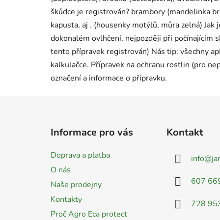
škůdce je registrován? brambory (mandelinka bram
kapusta, aj . (housenky motýlů, můra zelná) Jak 
dokonalém ovlhčení, nejpozději při počínajícím s
tento přípravek registrován) Nás tip: všechny ap
kalkulačce. Přípravek na ochranu rostlin (pro ne
označení a informace o přípravku.
Z
á
Informace pro vás
Kontakt
p
a
Doprava a platba
info
@
ja
t
O nás
í
607 66
Naše prodejny
Kontakty
728 95
Proč Agro Eca protect