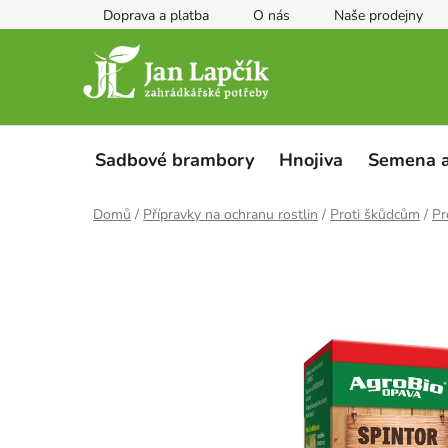
Přejít
Doprava a platba
O nás
Naše prodejny
na
obsah
Sadbové brambory
Hnojiva
Semena a
Domů
/
Přípravky na ochranu rostlin
/
Proti škůdcům
/
Pr