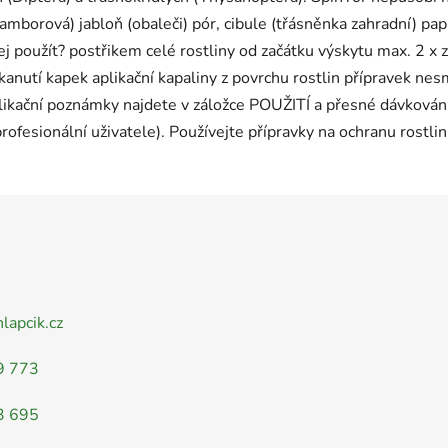
borová) jabloň (obaleči) pór, cibule (třásněnka zahradní) papri
jej použít? postřikem celé rostliny od začátku výskytu max. 2 x 
kanutí kapek aplikační kapaliny z povrchu rostlin přípravek nes
likační poznámky najdete v záložce POUŽITÍ a přesné dávkování 
profesionální uživatele). Používejte přípravky na ochranu rostli
nlapcik.cz
9 773
3 695