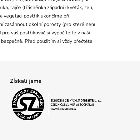
ka, rajče (třásněnka západní) květák, zelí,
za vegetaci postřik ukončíme při
mí zasáhnout okolní porosty (pro které není
pro váš postřikovač si vypočítejte v naší
n bezpečně. Před použitím si vždy přečtěte
Získali jsme