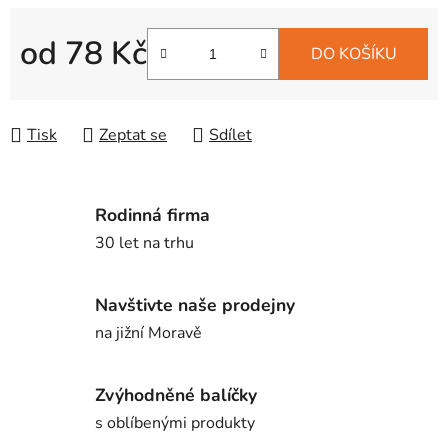
od
78 Kč
DO KOŠÍKU
Měrná cena:
Tisk
Zeptat se
Sdílet
Rodinná firma
30 let na trhu
Navštivte naše prodejny
na jižní Moravě
Zvýhodněné balíčky
s oblíbenými produkty