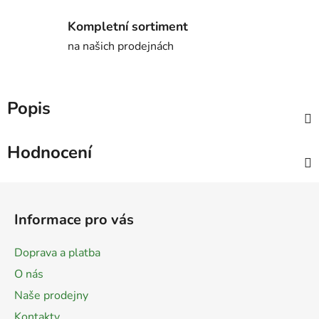
Kompletní sortiment
na našich prodejnách
Popis
Hodnocení
Z
á
Informace pro vás
p
a
Doprava a platba
t
O nás
í
Naše prodejny
Kontakty