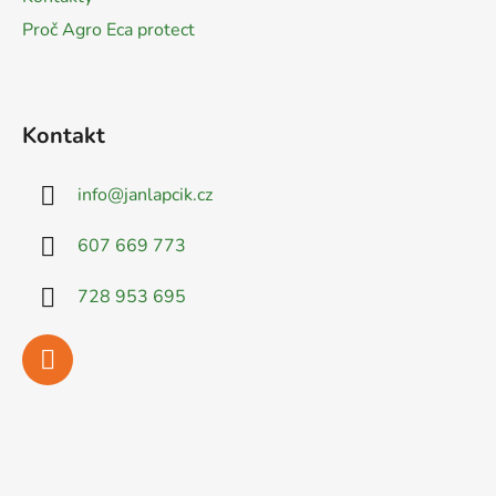
Proč Agro Eca protect
Kontakt
info
@
janlapcik.cz
607 669 773
728 953 695