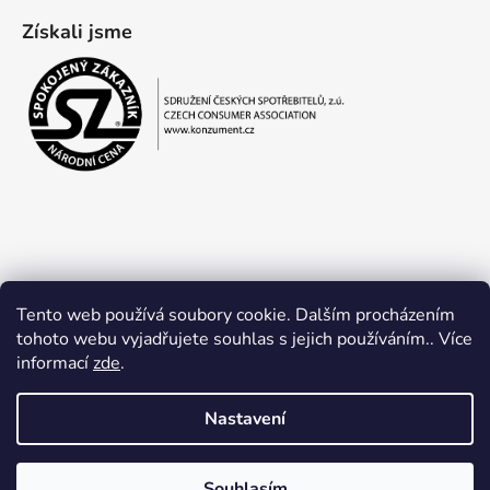
Získali jsme
Tento web používá soubory cookie. Dalším procházením
tohoto webu vyjadřujete souhlas s jejich používáním.. Více
informací
zde
.
Obchodní podmínky
Ochrana osobních údajů
Nastavení
Souhlasím