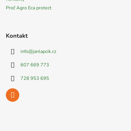
Proč Agro Eca protect
Kontakt
info
@
janlapcik.cz
607 669 773
728 953 695