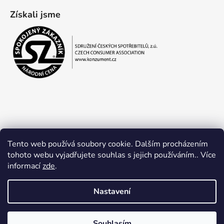
Získali jsme
Tento web používá soubory cookie. Dalším procházením
tohoto webu vyjadřujete souhlas s jejich používáním.. Více
informací
zde
.
Obchodní podmínky
Ochrana osobních údajů
Nastavení
Souhlasím