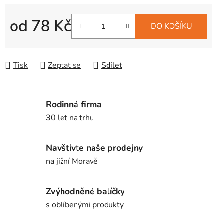
od
78 Kč
DO KOŠÍKU
Měrná cena:
Tisk
Zeptat se
Sdílet
Rodinná firma
30 let na trhu
Navštivte naše prodejny
na jižní Moravě
Zvýhodněné balíčky
s oblíbenými produkty