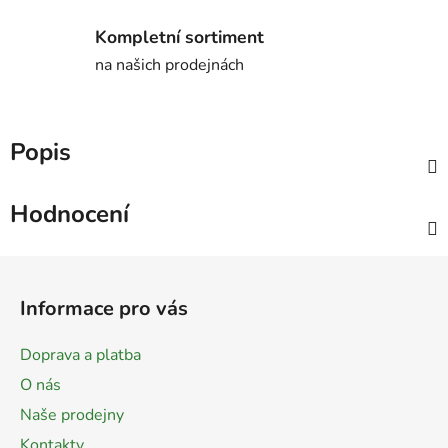
Kompletní sortiment
na našich prodejnách
Popis
Hodnocení
Z
á
Informace pro vás
p
a
Doprava a platba
t
O nás
í
Naše prodejny
Kontakty